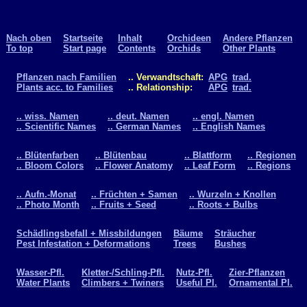
Nach oben
Startseite
Inhalt
Orchideen
Andere Pflanzen
To top
Start page
Contents
Orchids
Other Plants
Pflanzen nach Familien
.. Verwandtschaft:
APG
trad.
Plants acc. to Families
.. Relationship:
APG
trad.
.. wiss. Namen
.. deut. Namen
.. engl. Namen
.. Scientific Names
.. German Names
.. English Names
.. Blütenfarben
.. Blütenbau
.. Blattform
.. Regionen
.. Bloom Colors
.. Flower Anatomy
.. Leaf Form
.. Regions
.. Aufn.-Monat
.. Früchten + Samen
.. Wurzeln + Knollen
.. Photo Month
.. Fruits + Seed
.. Roots + Bulbs
Schädlingsbefall + Missbildungen
Bäume
Sträucher
Pest Infestation + Deformations
Trees
Bushes
Wasser-Pfl.
Kletter-/Schling-Pfl.
Nutz-Pfl.
Zier-Pflanzen
Water Plants
Climbers + Twiners
Useful Pl.
Ornamental Pl.