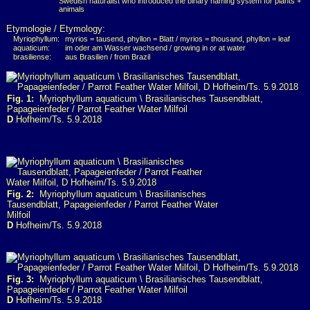
Swedish naturalist who introduced the binary naming system for plants +
animals
Etymologie / Etymology:
Myriophyllum:
myrios = tausend, phyllon = Blatt / myrios = thousand, phyllon = leaf
aquaticum:
im oder am Wasser wachsend / growing in or at water
brasiliense:
aus Brasilien / from Brazil
Fig. 1:
Myriophyllum aquaticum \ Brasilianisches Tausendblatt,
Papageienfeder / Parrot Feather Water Milfoil
D
Hofheim/Ts. 5.9.2018
Fig. 2:
Myriophyllum aquaticum \ Brasilianisches
Tausendblatt, Papageienfeder / Parrot Feather Water
Milfoil
D
Hofheim/Ts. 5.9.2018
Fig. 3:
Myriophyllum aquaticum \ Brasilianisches Tausendblatt,
Papageienfeder / Parrot Feather Water Milfoil
D
Hofheim/Ts. 5.9.2018