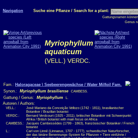
Navigation
Suche eine Pflanze / Search for a plant:
Gattungsnamen können m
Genus n
Myriophyllum
aquaticum
(VELL.) VERDC.
Fam.:
Haloragaceae \ Seebeerengewächse / Water Milfoil Fam.
Synon.:
Myriophyllum brasiliense
CAMBESS.
Gattung / Genus:
Myriophyllum
L.
Autoren / Authors:
VELL.:
José Mariano da Conceição Vellozo (1742 - 1811), brasilianischer
Botaniker / Brazilian botanist
VERDC.:
Bernard Verdcourt (1925 - 2011), britischer Botaniker mit Schwerpunkt
Afrika / British botanist with main focus on Africa
CAMBESS.:
Jacques Cambessèdes (1799 - 1863), französischer Botaniker / French
botanist
L.:
Carl von Linné (Linnaeus, 1707 - 1777), schwedischer Naturforscher,
der das binäre Benennungs-System für Pflanzen + Tiere einführte /