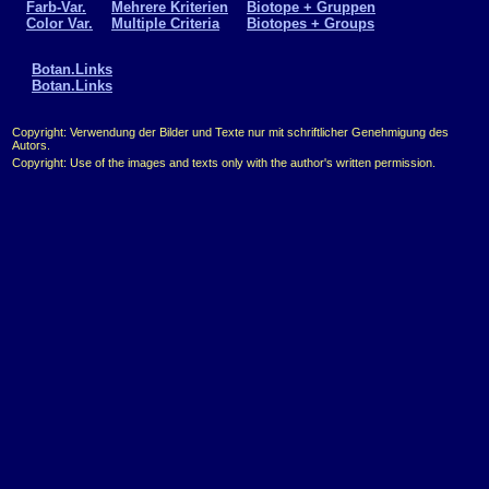
Farb-Var.
Mehrere Kriterien
Biotope + Gruppen
Color Var.
Multiple Criteria
Biotopes + Groups
Botan.Links
Botan.Links
Copyright: Verwendung der Bilder und Texte nur mit schriftlicher Genehmigung des
Autors.
Copyright: Use of the images and texts only with the author's written permission.