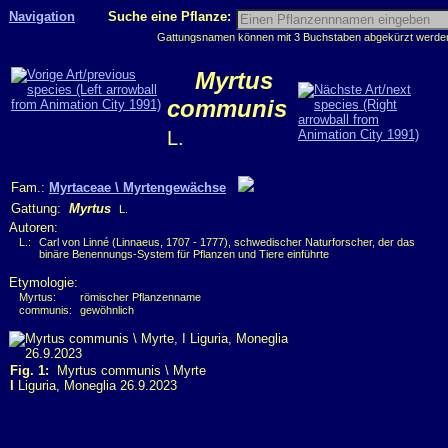
Navigation
Suche eine Pflanze:
Gattungsnamen können mit 3 Buchstaben abgekürzt werden, 
Myrtus
communis
L.
Fam.:
Myrtaceae \ Myrtengewächse
Gattung:
Myrtus
L.
Autoren:
L.:
Carl von Linné (Linnaeus, 1707 - 1777), schwedischer Naturforscher, der das
binäre Benennungs-System für Pflanzen und Tiere einführte
Etymologie:
Myrtus:
römischer Pflanzenname
communis:
gewöhnlich
Fig. 1:
Myrtus communis \ Myrte
I
Liguria, Moneglia 26.9.2023