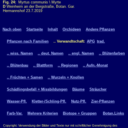
Fig. 24:
Myrtus communis \ Myrte
D
Weinheim an der Bergstraße, Botan. Gar.
Hermannshof 23.7.2019
Nach oben
Startseite
Inhalt
Orchideen
Andere Pflanzen
Pflanzen nach Familien
.. Verwandtschaft:
APG
trad.
.. wiss. Namen
.. deut. Namen
.. engl. Namen
.. Blütenfarben
.. Blütenbau
.. Blattform
.. Regionen
.. Aufn.-Monat
.. Früchten + Samen
.. Wurzeln + Knollen
Schädlingsbefall + Missbildungen
Bäume
Sträucher
Wasser-Pfl.
Kletter-/Schling-Pfl.
Nutz-Pfl.
Zier-Pflanzen
Farb-Var.
Mehrere Kriterien
Biotope + Gruppen
Botan.Links
Copyright: Verwendung der Bilder und Texte nur mit schriftlicher Genehmigung des