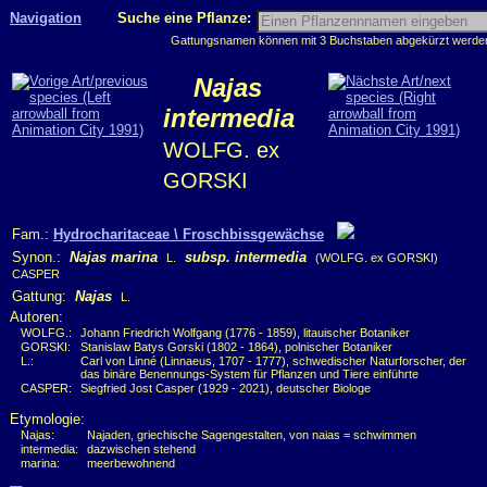
Navigation
Suche eine Pflanze:
Gattungsnamen können mit 3 Buchstaben abgekürzt werden, 
Najas
intermedia
WOLFG. ex
GORSKI
Fam.:
Hydrocharitaceae \ Froschbissgewächse
Synon.:
Najas marina
subsp. intermedia
L.
(WOLFG. ex GORSKI)
CASPER
Gattung:
Najas
L.
Autoren:
WOLFG.:
Johann Friedrich Wolfgang (1776 - 1859), litauischer Botaniker
GORSKI:
Stanislaw Batys Gorski (1802 - 1864), polnischer Botaniker
L.:
Carl von Linné (Linnaeus, 1707 - 1777), schwedischer Naturforscher, der
das binäre Benennungs-System für Pflanzen und Tiere einführte
CASPER:
Siegfried Jost Casper (1929 - 2021), deutscher Biologe
Etymologie:
Najas:
Najaden, griechische Sagengestalten, von naias = schwimmen
intermedia:
dazwischen stehend
marina:
meerbewohnend