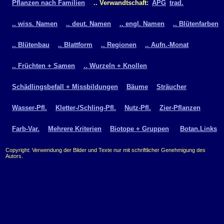
Pflanzen nach Familien
.. Verwandtschaft:
APG
trad.
.. wiss. Namen
.. deut. Namen
.. engl. Namen
.. Blütenfarben
.. Blütenbau
.. Blattform
.. Regionen
.. Aufn.-Monat
.. Früchten + Samen
.. Wurzeln + Knollen
Schädlingsbefall + Missbildungen
Bäume
Sträucher
Wasser-Pfl.
Kletter-/Schling-Pfl.
Nutz-Pfl.
Zier-Pflanzen
Farb-Var.
Mehrere Kriterien
Biotope + Gruppen
Botan.Links
Copyright: Verwendung der Bilder und Texte nur mit schriftlicher Genehmigung des
Autors.