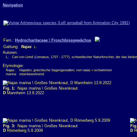
Navigation
Fam.:
Hydrocharitaceae \ Froschbissgewächse
Gattung:
Najas
L.
Autoren:
L.:
Carl von Linné (Linnaeus, 1707 - 1777), schwedischer Naturforscher, der das binär
Etymologie:
Najas:
Najaden, griechische Sagengestalten, von naias = schwimmen
marina:
meerbewohnend
Fig. 1:
Najas marina \ Großes Nixenkraut
D
Mannheim 13.8.2022
Fig. 3:
Najas marina \ Großes Nixenkraut
Fig
D
Römerberg 5.9.2009
D
R