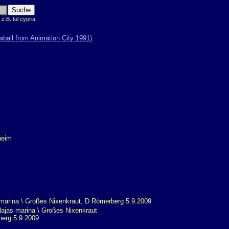
.B. tul cypria
jas marina \ Großes Nixenkraut
erg 5.9.2009