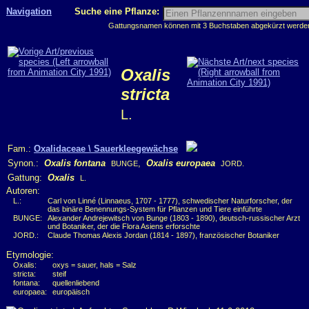
Navigation
Suche eine Pflanze:
Gattungsnamen können mit 3 Buchstaben abgekürzt werden, 
Oxalis
stricta
L.
Fam.:
Oxalidaceae \ Sauerkleegewächse
Synon.:
Oxalis fontana
,
Oxalis europaea
BUNGE
JORD.
Gattung:
Oxalis
L.
Autoren:
L.:
Carl von Linné (Linnaeus, 1707 - 1777), schwedischer Naturforscher, der
das binäre Benennungs-System für Pflanzen und Tiere einführte
BUNGE:
Alexander Andrejewitsch von Bunge (1803 - 1890), deutsch-russischer Arzt
und Botaniker, der die Flora Asiens erforschte
JORD.:
Claude Thomas Alexis Jordan (1814 - 1897), französischer Botaniker
Etymologie:
Oxalis:
oxys = sauer, hals = Salz
stricta:
steif
fontana:
quellenliebend
europaea:
europäisch