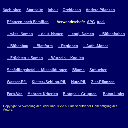
Nach oben
Startseite
Inhalt
Orchideen
Andere Pflanzen
Pflanzen nach Familien
.. Verwandtschaft:
APG
trad.
.. wiss. Namen
.. deut. Namen
.. engl. Namen
.. Blütenfarben
.. Blütenbau
.. Blattform
.. Regionen
.. Aufn.-Monat
.. Früchten + Samen
.. Wurzeln + Knollen
Schädlingsbefall + Missbildungen
Bäume
Sträucher
Wasser-Pfl.
Kletter-/Schling-Pfl.
Nutz-Pfl.
Zier-Pflanzen
Farb-Var.
Mehrere Kriterien
Biotope + Gruppen
Botan.Links
Copyright: Verwendung der Bilder und Texte nur mit schriftlicher Genehmigung des
Autors.