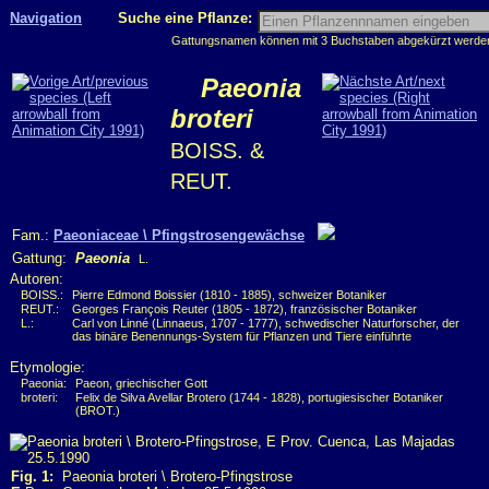
Navigation
Suche eine Pflanze:
Gattungsnamen können mit 3 Buchstaben abgekürzt werden, 
Paeonia
broteri
BOISS. &
REUT.
Fam.:
Paeoniaceae \ Pfingstrosengewächse
Gattung:
Paeonia
L.
Autoren:
BOISS.:
Pierre Edmond Boissier (1810 - 1885), schweizer Botaniker
REUT.:
Georges François Reuter (1805 - 1872), französischer Botaniker
L.:
Carl von Linné (Linnaeus, 1707 - 1777), schwedischer Naturforscher, der
das binäre Benennungs-System für Pflanzen und Tiere einführte
Etymologie:
Paeonia:
Paeon, griechischer Gott
broteri:
Felix de Silva Avellar Brotero (1744 - 1828), portugiesischer Botaniker
(BROT.)
Fig. 1:
Paeonia broteri \ Brotero-Pfingstrose