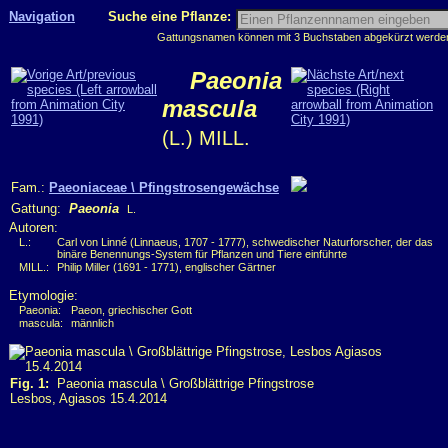
Navigation
Suche eine Pflanze:
Gattungsnamen können mit 3 Buchstaben abgekürzt werden, 
Paeonia
mascula
(L.) MILL.
Fam.:
Paeoniaceae \ Pfingstrosengewächse
Gattung:
Paeonia
L.
Autoren:
L.:
Carl von Linné (Linnaeus, 1707 - 1777), schwedischer Naturforscher, der das
binäre Benennungs-System für Pflanzen und Tiere einführte
MILL.:
Philip Miller (1691 - 1771), englischer Gärtner
Etymologie:
Paeonia:
Paeon, griechischer Gott
mascula:
männlich
Fig. 1:
Paeonia mascula \ Großblättrige Pfingstrose
Lesbos, Agiasos 15.4.2014