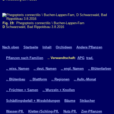
Fig. 19:
Phegopteris connectilis \ Buchen-Lappen-Farn
D
Schwarzwald, Bad Rippoldsau 3.8.2016
Nach oben
Startseite
Inhalt
Orchideen
Andere Pflanzen
Pflanzen nach Familien
.. Verwandtschaft:
APG
trad.
.. wiss. Namen
.. deut. Namen
.. engl. Namen
.. Blütenfarben
.. Blütenbau
.. Blattform
.. Regionen
.. Aufn.-Monat
.. Früchten + Samen
.. Wurzeln + Knollen
Schädlingsbefall + Missbildungen
Bäume
Sträucher
Wasser-Pfl.
Kletter-/Schling-Pfl.
Nutz-Pfl.
Zier-Pflanzen