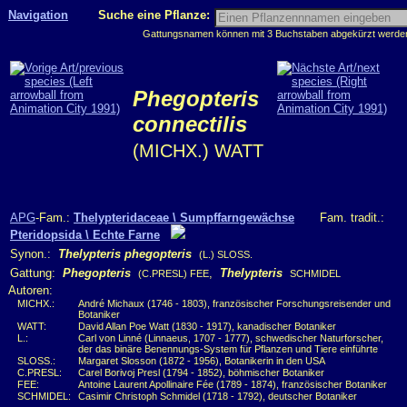
Navigation
Suche eine Pflanze:
Gattungsnamen können mit 3 Buchstaben abgekürzt werden, 
Phegopteris
connectilis
(MICHX.) WATT
APG
-Fam.:
Thelypteridaceae \ Sumpffarngewächse
Fam. tradit.:
Pteridopsida \ Echte Farne
Synon.:
Thelypteris phegopteris
(L.) SLOSS.
Gattung:
Phegopteris
,
Thelypteris
(C.PRESL) FEE
SCHMIDEL
Autoren:
MICHX.:
André Michaux (1746 - 1803), französischer Forschungsreisender und
Botaniker
WATT:
David Allan Poe Watt (1830 - 1917), kanadischer Botaniker
L.:
Carl von Linné (Linnaeus, 1707 - 1777), schwedischer Naturforscher,
der das binäre Benennungs-System für Pflanzen und Tiere einführte
SLOSS.:
Margaret Slosson (1872 - 1956), Botanikerin in den USA
C.PRESL:
Carel Borivoj Presl (1794 - 1852), böhmischer Botaniker
FEE:
Antoine Laurent Apollinaire Fée (1789 - 1874), französischer Botaniker
SCHMIDEL:
Casimir Christoph Schmidel (1718 - 1792), deutscher Botaniker