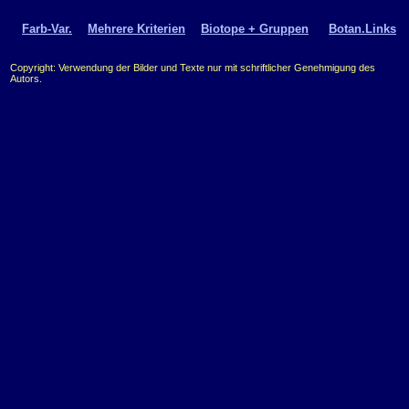
Farb-Var.
Mehrere Kriterien
Biotope + Gruppen
Botan.Links
Copyright: Verwendung der Bilder und Texte nur mit schriftlicher Genehmigung des
Autors.