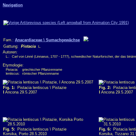
Navigation
Fam.:
Anacardiaceae \ Sumachgewächse
Gattung:
Pistacia
L.
Autoren:
L.:
Carl von Linné (Linnaeus, 1707 - 1777), schwedischer Naturforscher, der das binär
Etymologie:
Pistacia:
griechischer Pflanzenname
lentiscus:
römischer Pflanzenname
Fig. 1:
Pistacia lentiscus \ Pistazie
Fig. 2:
Pistacia lenti
I
Ancona 29.5.2007
I
Ancona 29.5.2007
Fig. 5:
Pistacia lentiscus \ Pistazie
Fig. 6:
Pistacia lenti
Korsika, Porto 28.5.2010
Korsika, Tizzano 31