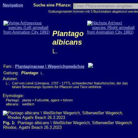
Navigation
Suche eine Pflanze:
Gattungsnamen können mit 3 Buchstaben abgekürzt werden, 
Plantago
albicans
L.
Fam.:
Plantaginaceae \ Wegerichgewächse
Gattung:
Plantago
L.
Autoren:
L.:
Carl von Linné (Linnaeus, 1707 - 1777), schwedischer Naturforscher, der das
binäre Benennungs-System für Pflanzen und Tiere einführte
Etymologie:
Plantago:
planta = Fußsohle, agere = führen
albicans:
weißlich
Fig. 1:
Plantago albicans \ Weißlicher Wegerich, Silberweißer Wegerich
Rhodos, Agathi Beach 26.3.2023