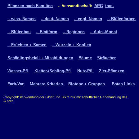
Pflanzen nach Familien
.. Verwandtschaft:
APG
trad.
.. wiss. Namen
.. deut. Namen
.. engl. Namen
.. Blütenfarben
.. Blütenbau
.. Blattform
.. Regionen
.. Aufn.-Monat
.. Früchten + Samen
.. Wurzeln + Knollen
Schädlingsbefall + Missbildungen
Bäume
Sträucher
Wasser-Pfl.
Kletter-/Schling-Pfl.
Nutz-Pfl.
Zier-Pflanzen
Farb-Var.
Mehrere Kriterien
Biotope + Gruppen
Botan.Links
Copyright: Verwendung der Bilder und Texte nur mit schriftlicher Genehmigung des
Autors.