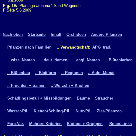
Fig. 19:
Plantago arenaria \ Sand-Wegerich
F
Sète 5.6.2009
Nach oben
Startseite
Inhalt
Orchideen
Andere Pflanzen
Pflanzen nach Familien
.. Verwandtschaft:
APG
trad.
.. wiss. Namen
.. deut. Namen
.. engl. Namen
.. Blütenfarben
.. Blütenbau
.. Blattform
.. Regionen
.. Aufn.-Monat
.. Früchten + Samen
.. Wurzeln + Knollen
Schädlingsbefall + Missbildungen
Bäume
Sträucher
Wasser-Pfl.
Kletter-/Schling-Pfl.
Nutz-Pfl.
Zier-Pflanzen
Farb-Var.
Mehrere Kriterien
Biotope + Gruppen
Botan.Links