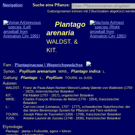
Navigation
Suche eine Pflanze:
Gattungsnamen können mit 3 Buchstaben abgekürzt werden, 
Plantago
arenaria
WALDST. &
KIT.
Fam.:
Plantaginaceae \ Wegerichgewächse
Synon.:
Psyllium arenarium
,
Plantago indica
MIRB.
L.
Gattung:
Plantago
,
Psyllium
L.
TOURN. ex JUSS.
Autoren:
WALDST.:
Franz de Paula Adam Norbert Wenzel Ludwig Valentin von Waldstein (1759
- 1823), österreichischer Botaniker
KIT.:
Pál Kitaibel (1757 - 1817), ungarischer Botaniker
MIRB.:
Charles François Brisseau de Mirbel (1776 - 1854), französischer
Botaniker
L.:
Carl von Linné (Linnaeus, 1707 - 1777), schwedischer Naturforscher, der
das binäre Benennungs-System für Pflanzen und Tiere einführte
TOURN.:
Joseph Pitton de Tournefort (1656 - 1708), französischer Botaniker
JUSS.:
Antoine-Laurent de Jussieu (1748 - 1836), französischer Botaniker
Etymologie:
Plantago:
planta = Fußsohle, agere = führen