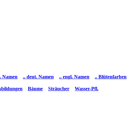
ss. Namen
.. deut. Namen
.. engl. Namen
.. Blütenfarben
ssbildungen
Bäume
Sträucher
Wasser-Pfl.