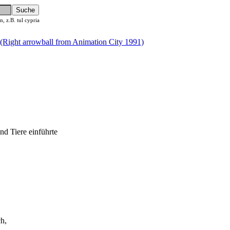
 z.B. tul cypria
nd Tiere einführte