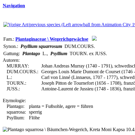
Navigation
Fam.:
Plantaginaceae \ Wegerichgewächse
Synon.:
Psyllium squarrosum
DUM.COURS.
Gattung:
Plantago
L.
,
Psyllium
TOURN. ex JUSS.
Autoren:
MURRAY:
Johan Andreas Murray (1740 - 1791), schwedisc
DUM.COURS.:
Georges Louis Marie Dumont de Courset (1746 - 
L.:
Carl von Linné (Linnaeus, 1707 - 1777), schwedi
TOURN.:
Joseph Pitton de Tournefort (1656 - 1708), franz
JUSS.:
Antoine-Laurent de Jussieu (1748 - 1836), franzö
Etymologie:
Plantago:
planta = Fußsohle, agere = führen
squarrosa:
sperrig
Psyllium:
Flöhe