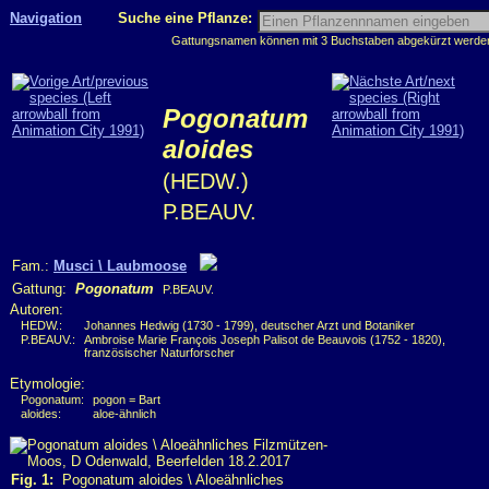
Navigation
Suche eine Pflanze:
Gattungsnamen können mit 3 Buchstaben abgekürzt werden, 
Pogonatum
aloides
(HEDW.)
P.BEAUV.
Fam.:
Musci \ Laubmoose
Gattung:
Pogonatum
P.BEAUV.
Autoren:
HEDW.:
Johannes Hedwig (1730 - 1799), deutscher Arzt und Botaniker
P.BEAUV.:
Ambroise Marie François Joseph Palisot de Beauvois (1752 - 1820),
französischer Naturforscher
Etymologie:
Pogonatum:
pogon = Bart
aloides:
aloe-ähnlich
Fig. 1:
Pogonatum aloides \ Aloeähnliches