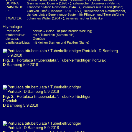
DOMINA:
Gianniantonio Domina (1978 - ), italienischer Botaniker in Palermo
RAIMONDO:
Francesco Maria Raimondo (1944 - ), Botaniker aus Sizilien (Italien)
L.:
Carl von Linné (Linnaeus, 1707 - 1777), schwedischer Naturforscher,
der das binäre Benennungs-System für Pflanzen und Tiere einführte
J.WALTER:
Johannes Walter (1964 - ), österreichischer Botaniker
Etymologie:
Portulaca:
portula = kleine Tür (abführende Wirkung)
trituberculata:
mit 3 Tuberkeln (Samenzelle)
oleracea:
Gemüse
papillatostellulata:
mit kleinen Sternen und Papillen (Same)
Fig. 1:
Portulaca trituberculata \ Tuberkelfrüchtiger Portulak
D
Bamberg 5.9.2018
Fig. 2:
Portulaca trituberculata \ Tuberkelfrüchtiger
Portulak
D
Bamberg 5.9.2018