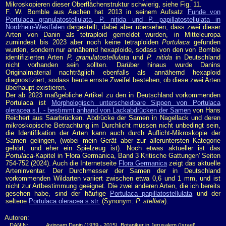
Mikroskopieren dieser Oberflächenstruktur schwierig, siehe Fig. 11.
F. W. Bomble aus Aachen hat 2013 in seinem Aufsatz
Funde von
Portulaca granulatostellulata, P. nitida und P. papillatostellulata in
Nordrhein-Westfalen
dargestellt, dabei aber übersehen, dass zwei dieser
Arten von Danin als tetraploid gemeldet wurden, in Mitteleuropa
zumindest bis 2023 aber noch keine tetraploiden
Portulaca
gefunden
wurden, sondern nur annähernd hexaploide, sodass von den von Bomble
identifizierten Arten
P. granulatostellulata
und
P. nitida
in Deutschland
nicht vorhanden sein sollten. Darüber hinaus wurde Danins
Originalmaterial nachträglich ebenfalls als annähernd hexaploid
diagnostiziert, sodass heute ernste Zweifel bestehen, ob diese zwei Arten
überhaupt existieren.
Der ab 2023 maßgebliche Artikel zu den in Deutschland vorkommenden
Portulaca ist
Morphologisch unterscheidbare Sippen von Portulaca
oleracea s.l. - bestimmt anhand von Lackabdrücken der Samen
von Hans
Reichert aus Saarbrücken. Abdrücke der Samen in Nagellack und deren
mikroskopische Betrachtung im Durchlicht müssen nicht unbedingt sein,
die Identifikation der Arten kann auch durch Auflicht-Mikroskopie der
Samen gelingen, (wobei mein Gerät aber zur alleruntersten Kategorie
gehört, und eher ein Spielzeug ist). Noch etwas aktueller ist das
Portulaca
-Kapitel in 'Flora Germanica, Band 3 Kritische Gattungen' Seiten
754-752 (2024). Auch die Internetseite
Flora Germanica
zeigt das aktuelle
Arteninventar. Der Durchmesser der Samen der in Deutschland
vorkommenden Wildarten variiert zwischen etwa 0,6 und 1 mm, und ist
nicht zur Artbestimmung geeignet. Die zwei anderen Arten, die ich bereits
gesehen habe, sind der häufige
Portulaca papillatostellulata
und der
seltene
Portulaca oleracea s.str.
(Synonym:
P. stellata
).
Autoren:
DANIN:
Avinoam Danin (1939 - 2015), Botaniker in Jerusalem (Israel)