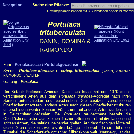
Navigation
Suche eine Pflanze:
Gattungsnamen können mit 3 Buchstaben abgekürzt werden, 
Portulaca
trituberculata
DANIN, DOMINA &
RAIMONDO
Fam.:
Portulacaceae \ Portulakgewächse
Synon.:
Portulaca oleracea
subsp. trituberculata
L.
(DANIN, DOMINA &
RAIMONDO) J.WALTER
Gattung:
Portulaca
L.
Der Botanik-Professor Avinoam Danin aus Israel hat dort 1979 sechs
verschiedene Arten aus dem
Portulaca oleracea
-Aggregat nach ihren
Samen unterschieden und beschrieben. Sie besitzen verschiedene
Oberflächenstrukturen, sodass Arten nach diesen Oberfächenstrukturen
unterschieden werden können. Fünf, zum Teil andere, Arten wurden auch
in Deutschland gefunden. Bei
Portulaca trituberculata
besteht die
Oberflächenstruktur aus kleinen flachen Sternen mit relativ langen und
spitzen Armen, die nahtlos ineinander greifen. Auf dem flächigen Mittelteil
dieser Sterne sitzen zwei bis drei kräftige Tuberkel. Da die Höhe der
Tuberkel die Schärfentiefe optischer Mikroskope weit übersteigt, ist das