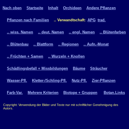
Nach oben
Startseite
Inhalt
Orchideen
Andere Pflanzen
Pflanzen nach Familien
.. Verwandtschaft:
APG
trad.
.. wiss. Namen
.. deut. Namen
.. engl. Namen
.. Blütenfarben
.. Blütenbau
.. Blattform
.. Regionen
.. Aufn.-Monat
.. Früchten + Samen
.. Wurzeln + Knollen
Schädlingsbefall + Missbildungen
Bäume
Sträucher
Wasser-Pfl.
Kletter-/Schling-Pfl.
Nutz-Pfl.
Zier-Pflanzen
Farb-Var.
Mehrere Kriterien
Biotope + Gruppen
Botan.Links
Copyright: Verwendung der Bilder und Texte nur mit schriftlicher Genehmigung des
Autors.