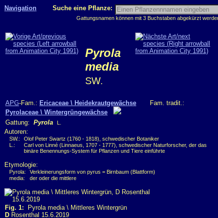
Navigation
Suche eine Pflanze:
Gattungsnamen können mit 3 Buchstaben abgekürzt werden, 
Pyrola
media
SW.
APG
-Fam.:
Ericaceae \ Heidekrautgewächse
Fam. tradit.:
Pyrolaceae \ Wintergrüngewächse
Gattung:
Pyrola
L.
Autoren:
SW.:
Olof Peter Swartz (1760 - 1818), schwedischer Botaniker
L.:
Carl von Linné (Linnaeus, 1707 - 1777), schwedischer Naturforscher, der das
binäre Benennungs-System für Pflanzen und Tiere einführte
Etymologie:
Pyrola:
Verkleinerungsform von pyrus = Birnbaum (Blattform)
media:
der oder die mittlere
Fig. 1:
Pyrola media \ Mittleres Wintergrün
D
Rosenthal 15.6.2019