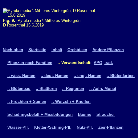
Fig. 9:
Pyrola media \ Mittleres Wintergrün
D
Rosenthal 15.6.2019
Nach oben
Startseite
Inhalt
Orchideen
Andere Pflanzen
Pflanzen nach Familien
.. Verwandtschaft:
APG
trad.
.. wiss. Namen
.. deut. Namen
.. engl. Namen
.. Blütenfarben
.. Blütenbau
.. Blattform
.. Regionen
.. Aufn.-Monat
.. Früchten + Samen
.. Wurzeln + Knollen
Schädlingsbefall + Missbildungen
Bäume
Sträucher
Wasser-Pfl.
Kletter-/Schling-Pfl.
Nutz-Pfl.
Zier-Pflanzen