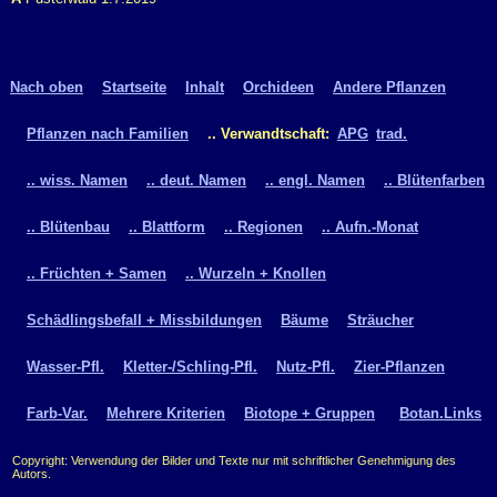
Nach oben
Startseite
Inhalt
Orchideen
Andere Pflanzen
Pflanzen nach Familien
.. Verwandtschaft:
APG
trad.
.. wiss. Namen
.. deut. Namen
.. engl. Namen
.. Blütenfarben
.. Blütenbau
.. Blattform
.. Regionen
.. Aufn.-Monat
.. Früchten + Samen
.. Wurzeln + Knollen
Schädlingsbefall + Missbildungen
Bäume
Sträucher
Wasser-Pfl.
Kletter-/Schling-Pfl.
Nutz-Pfl.
Zier-Pflanzen
Farb-Var.
Mehrere Kriterien
Biotope + Gruppen
Botan.Links
Copyright: Verwendung der Bilder und Texte nur mit schriftlicher Genehmigung des
Autors.