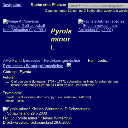
Navigation
Suche eine Pflanze:
Gattungsnamen können mit 3 Buchstaben abgekürzt werden, 
Pyrola
minor
L.
APG
-Fam.:
Ericaceae \ Heidekrautgewächse
Fam. tradit.:
Pyrolaceae \ Wintergrüngewächse
Gattung:
Pyrola
L.
Autoren:
L.:
Carl von Linné (Linnaeus, 1707 - 1777), schwedischer Naturforscher, der das
binäre Benennungs-System für Pflanzen und Tiere einführte
Etymologie:
Pyrola:
Verkleinerungsform von pyrus = Birnbaum (Blattform)
minor:
klein
Fig. 1:
Pyrola minor \ Kleines Wintergrün
D
Schwarzwald, Schauinsland 29.6.2008