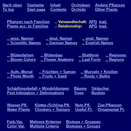
Nach oben
Startseite
Inhalt
Orchideen
Andere Pflanzen
To top
Start page
Contents
Orchids
Other Plants
Pflanzen nach Familien
.. Verwandtschaft:
APG
trad.
Plants acc. to Families
.. Relationship:
APG
trad.
.. wiss. Namen
.. deut. Namen
.. engl. Namen
.. Scientific Names
.. German Names
.. English Names
.. Blütenfarben
.. Blütenbau
.. Blattform
.. Regionen
.. Bloom Colors
.. Flower Anatomy
.. Leaf Form
.. Regions
.. Aufn.-Monat
.. Früchten + Samen
.. Wurzeln + Knollen
.. Photo Month
.. Fruits + Seed
.. Roots + Bulbs
Schädlingsbefall + Missbildungen
Bäume
Sträucher
Pest Infestation + Deformations
Trees
Bushes
Wasser-Pfl.
Kletter-/Schling-Pfl.
Nutz-Pfl.
Zier-Pflanzen
Water Plants
Climbers + Twiners
Useful Pl.
Ornamental Pl.
Farb-Var.
Mehrere Kriterien
Biotope + Gruppen
Color Var.
Multiple Criteria
Biotopes + Groups