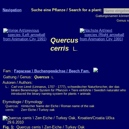
Navigation
Suche eine Pflanze / Search for a plant:
Gattungsnamen können m
Genus n
Quercus
cerris
L.
Fam.:
Fagaceae \ Buchengewächse / Beech Fam.
Gattung / Genus:
Quercus
L.
Autoren / Authors:
L.:
Carl von Linné (Linnaeus, 1707 - 1777), schwedischer Naturforscher, der das
binäre Benennungs-System für Pflanzen + Tiere einführte / Swedish naturalist who
introduced the binary naming system for plants + animals
Etymologie / Etymology:
Quercus:
römischer Name der Eiche / Roman name of the oak
cerris:
Zerr-Eiche / Turkey oak
Fig. 1:
Quercus cerris \ Zerr-Eiche / Turkey Oak