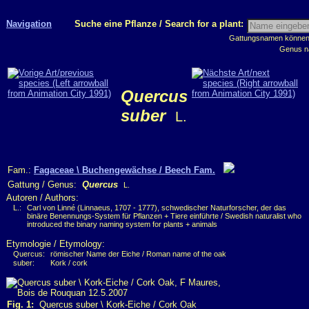
Navigation
Suche eine Pflanze / Search for a plant:
Gattungsnamen können m
Genus n
Quercus
suber
L.
Fam.:
Fagaceae \ Buchengewächse / Beech Fam.
Gattung / Genus:
Quercus
L.
Autoren / Authors:
L.:
Carl von Linné (Linnaeus, 1707 - 1777), schwedischer Naturforscher, der das
binäre Benennungs-System für Pflanzen + Tiere einführte / Swedish naturalist who
introduced the binary naming system for plants + animals
Etymologie / Etymology:
Quercus:
römischer Name der Eiche / Roman name of the oak
suber:
Kork / cork
Fig. 1:
Quercus suber \ Kork-Eiche / Cork Oak