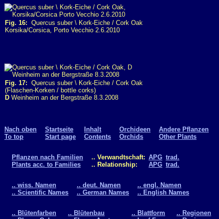
Fig. 16:
Quercus suber \ Kork-Eiche / Cork Oak
Korsika/Corsica, Porto Vecchio 2.6.2010
Fig. 17:
Quercus suber \ Kork-Eiche / Cork Oak
(Flaschen-Korken / bottle corks)
D
Weinheim an der Bergstraße 8.3.2008
Nach oben
Startseite
Inhalt
Orchideen
Andere Pflanzen
To top
Start page
Contents
Orchids
Other Plants
Pflanzen nach Familien
.. Verwandtschaft:
APG
trad.
Plants acc. to Families
.. Relationship:
APG
trad.
.. wiss. Namen
.. deut. Namen
.. engl. Namen
.. Scientific Names
.. German Names
.. English Names
.. Blütenfarben
.. Blütenbau
.. Blattform
.. Regionen