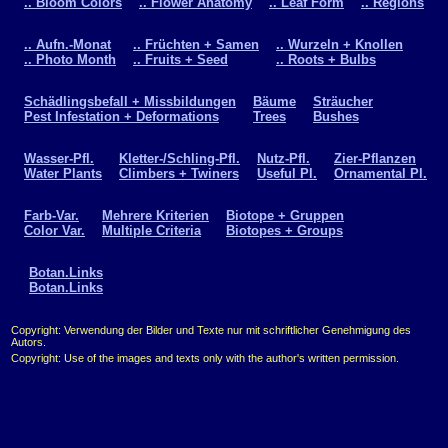
.. Bloom Colors
.. Flower Anatomy
.. Leaf Form
.. Regions
.. Aufn.-Monat
.. Früchten + Samen
.. Wurzeln + Knollen
.. Photo Month
.. Fruits + Seed
.. Roots + Bulbs
Schädlingsbefall + Missbildungen
Bäume
Sträucher
Pest Infestation + Deformations
Trees
Bushes
Wasser-Pfl.
Kletter-/Schling-Pfl.
Nutz-Pfl.
Zier-Pflanzen
Water Plants
Climbers + Twiners
Useful Pl.
Ornamental Pl.
Farb-Var.
Mehrere Kriterien
Biotope + Gruppen
Color Var.
Multiple Criteria
Biotopes + Groups
Botan.Links
Botan.Links
Copyright: Verwendung der Bilder und Texte nur mit schriftlicher Genehmigung des
Autors.
Copyright: Use of the images and texts only with the author's written permission.