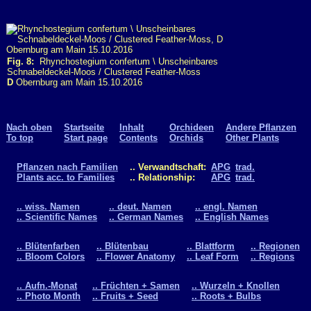
Fig. 8:
Rhynchostegium confertum \ Unscheinbares
Schnabeldeckel-Moos / Clustered Feather-Moss
D
Obernburg am Main 15.10.2016
Nach oben
Startseite
Inhalt
Orchideen
Andere Pflanzen
To top
Start page
Contents
Orchids
Other Plants
Pflanzen nach Familien
.. Verwandtschaft:
APG
trad.
Plants acc. to Families
.. Relationship:
APG
trad.
.. wiss. Namen
.. deut. Namen
.. engl. Namen
.. Scientific Names
.. German Names
.. English Names
.. Blütenfarben
.. Blütenbau
.. Blattform
.. Regionen
.. Bloom Colors
.. Flower Anatomy
.. Leaf Form
.. Regions
.. Aufn.-Monat
.. Früchten + Samen
.. Wurzeln + Knollen
.. Photo Month
.. Fruits + Seed
.. Roots + Bulbs