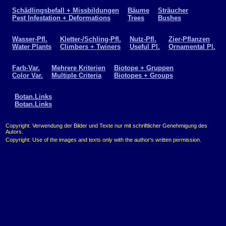
Schädlingsbefall + Missbildungen
Bäume
Sträucher
Pest Infestation + Deformations
Trees
Bushes
Wasser-Pfl.
Kletter-/Schling-Pfl.
Nutz-Pfl.
Zier-Pflanzen
Water Plants
Climbers + Twiners
Useful Pl.
Ornamental Pl.
Farb-Var.
Mehrere Kriterien
Biotope + Gruppen
Color Var.
Multiple Criteria
Biotopes + Groups
Botan.Links
Botan.Links
Copyright: Verwendung der Bilder und Texte nur mit schriftlicher Genehmigung des
Autors.
Copyright: Use of the images and texts only with the author's written permission.