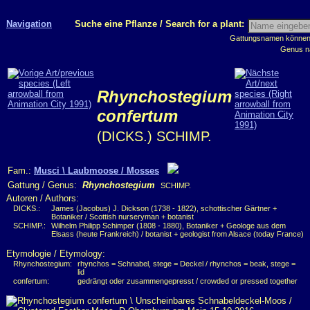
Navigation
Suche eine Pflanze / Search for a plant:
Gattungsnamen können m
Genus n
Rhynchostegium
confertum
(DICKS.) SCHIMP.
Fam.:
Musci \ Laubmoose / Mosses
Gattung / Genus:
Rhynchostegium
SCHIMP.
Autoren / Authors:
DICKS.:
James (Jacobus) J. Dickson (1738 - 1822), schottischer Gärtner +
Botaniker / Scottish nurseryman + botanist
SCHIMP.:
Wilhelm Philipp Schimper (1808 - 1880), Botaniker + Geologe aus dem
Elsass (heute Frankreich) / botanist + geologist from Alsace (today France)
Etymologie / Etymology:
Rhynchostegium:
rhynchos = Schnabel, stege = Deckel / rhynchos = beak, stege =
lid
confertum:
gedrängt oder zusammengepresst / crowded or pressed together