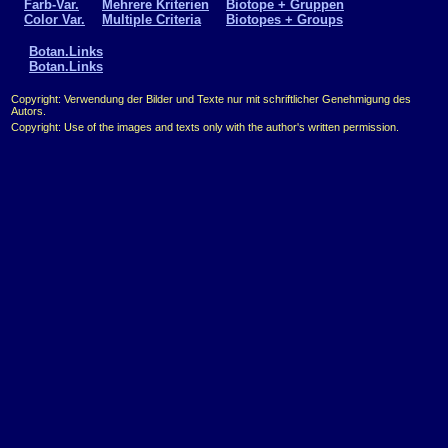
Farb-Var.
Mehrere Kriterien
Biotope + Gruppen
Color Var.
Multiple Criteria
Biotopes + Groups
Botan.Links
Botan.Links
Copyright: Verwendung der Bilder und Texte nur mit schriftlicher Genehmigung des
Autors.
Copyright: Use of the images and texts only with the author's written permission.