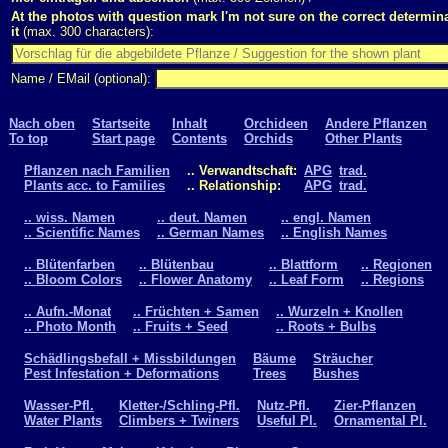
At the photos with question mark I'm not sure on the correct determina
it
(max. 300 characters):
Name / EMail (optional):
Nach oben
Startseite
Inhalt
Orchideen
Andere Pflanzen
To top
Start page
Contents
Orchids
Other Plants
Pflanzen nach Familien
.. Verwandtschaft:
APG
trad.
Plants acc. to Families
.. Relationship:
APG
trad.
.. wiss. Namen
.. deut. Namen
.. engl. Namen
.. Scientific Names
.. German Names
.. English Names
.. Blütenfarben
.. Blütenbau
.. Blattform
.. Regionen
.. Bloom Colors
.. Flower Anatomy
.. Leaf Form
.. Regions
.. Aufn.-Monat
.. Früchten + Samen
.. Wurzeln + Knollen
.. Photo Month
.. Fruits + Seed
.. Roots + Bulbs
Schädlingsbefall + Missbildungen
Bäume
Sträucher
Pest Infestation + Deformations
Trees
Bushes
Wasser-Pfl.
Kletter-/Schling-Pfl.
Nutz-Pfl.
Zier-Pflanzen
Water Plants
Climbers + Twiners
Useful Pl.
Ornamental Pl.