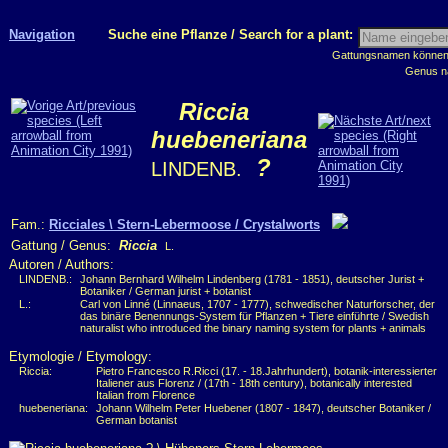
Navigation
Suche eine Pflanze / Search for a plant:
Gattungsnamen können m
Genus n
Riccia
huebeneriana
?
LINDENB.
Fam.:
Ricciales \ Stern-Lebermoose / Crystalworts
Gattung / Genus:
Riccia
L.
Autoren / Authors:
LINDENB.:
Johann Bernhard Wilhelm Lindenberg (1781 - 1851), deutscher Jurist +
Botaniker / German jurist + botanist
L.:
Carl von Linné (Linnaeus, 1707 - 1777), schwedischer Naturforscher, der
das binäre Benennungs-System für Pflanzen + Tiere einführte / Swedish
naturalist who introduced the binary naming system for plants + animals
Etymologie / Etymology:
Riccia:
Pietro Francesco R.Ricci (17. - 18.Jahrhundert), botanik-interessierter
Italiener aus Florenz / (17th - 18th century), botanically interested
Italian from Florence
huebeneriana:
Johann Wilhelm Peter Huebener (1807 - 1847), deutscher Botaniker /
German botanist