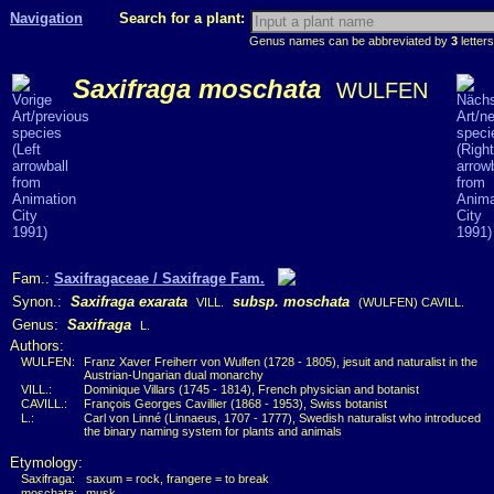
Navigation
Search for a plant:
Genus names can be abbreviated by
3
letters
Saxifraga moschata
WULFEN
Fam.:
Saxifragaceae / Saxifrage Fam.
Synon.:
Saxifraga exarata
subsp. moschata
VILL.
(WULFEN) CAVILL.
Genus:
Saxifraga
L.
Authors:
WULFEN:
Franz Xaver Freiherr von Wulfen (1728 - 1805), jesuit and naturalist in the
Austrian-Ungarian dual monarchy
VILL.:
Dominique Villars (1745 - 1814), French physician and botanist
CAVILL.:
François Georges Cavillier (1868 - 1953), Swiss botanist
L.:
Carl von Linné (Linnaeus, 1707 - 1777), Swedish naturalist who introduced
the binary naming system for plants and animals
Etymology:
Saxifraga:
saxum = rock, frangere = to break
moschata:
musk