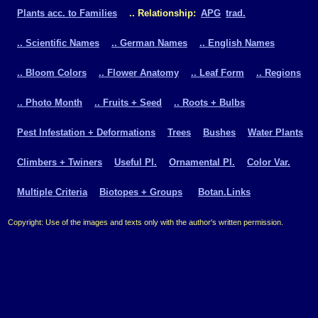
Plants acc. to Families
.. Relationship:
APG
trad.
.. Scientific Names
.. German Names
.. English Names
.. Bloom Colors
.. Flower Anatomy
.. Leaf Form
.. Regions
.. Photo Month
.. Fruits + Seed
.. Roots + Bulbs
Pest Infestation + Deformations
Trees
Bushes
Water Plants
Climbers + Twiners
Useful Pl.
Ornamental Pl.
Color Var.
Multiple Criteria
Biotopes + Groups
Botan.Links
Copyright: Use of the images and texts only with the author's written permission.