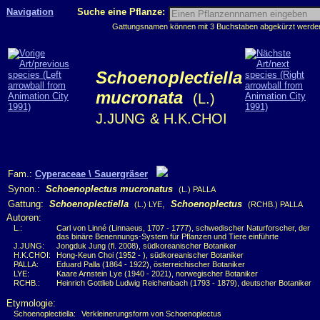
Navigation
Suche eine Pflanze:
Gattungsnamen können mit 3 Buchstaben abgekürzt werden, 
Schoenoplectiella
mucronata
(L.)
J.JUNG & H.K.CHOI
Fam.:
Cyperaceae \ Sauergräser
Synon.:
Schoenoplectus mucronatus
(L.) PALLA
Gattung:
Schoenoplectiella
,
Schoenoplectus
(L.) LYE
(RCHB.) PALLA
Autoren:
L.:
Carl von Linné (Linnaeus, 1707 - 1777), schwedischer Naturforscher, der
das binäre Benennungs-System für Pflanzen und Tiere einführte
J.JUNG:
Jongduk Jung (fl. 2008), südkoreanischer Botaniker
H.K.CHOI:
Hong-Keun Choi (1952 - ), südkoreanischer Botaniker
PALLA:
Eduard Palla (1864 - 1922), österreichischer Botaniker
LYE:
Kaare Arnstein Lye (1940 - 2021), norwegischer Botaniker
RCHB.:
Heinrich Gottlieb Ludwig Reichenbach (1793 - 1879), deutscher Botaniker
Etymologie:
Schoenoplectiella:
Verkleinerungsform von Schoenoplectus