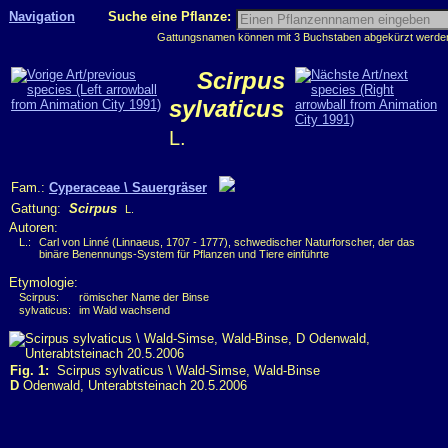
Navigation
Suche eine Pflanze:
Gattungsnamen können mit 3 Buchstaben abgekürzt werden, 
Scirpus
sylvaticus
L.
Fam.:
Cyperaceae \ Sauergräser
Gattung:
Scirpus
L.
Autoren:
L.:
Carl von Linné (Linnaeus, 1707 - 1777), schwedischer Naturforscher, der das
binäre Benennungs-System für Pflanzen und Tiere einführte
Etymologie:
Scirpus:
römischer Name der Binse
sylvaticus:
im Wald wachsend
Fig. 1:
Scirpus sylvaticus \ Wald-Simse, Wald-Binse
D
Odenwald, Unterabtsteinach 20.5.2006