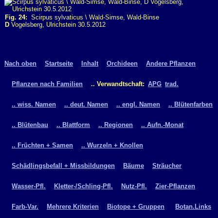
Fig. 24:
Scirpus sylvaticus \ Wald-Simse, Wald-Binse
D
Vogelsberg, Ulrichstein 30.5.2012
Nach oben
Startseite
Inhalt
Orchideen
Andere Pflanzen
Pflanzen nach Familien
.. Verwandtschaft:
APG
trad.
.. wiss. Namen
.. deut. Namen
.. engl. Namen
.. Blütenfarben
.. Blütenbau
.. Blattform
.. Regionen
.. Aufn.-Monat
.. Früchten + Samen
.. Wurzeln + Knollen
Schädlingsbefall + Missbildungen
Bäume
Sträucher
Wasser-Pfl.
Kletter-/Schling-Pfl.
Nutz-Pfl.
Zier-Pflanzen
Farb-Var.
Mehrere Kriterien
Biotope + Gruppen
Botan.Links