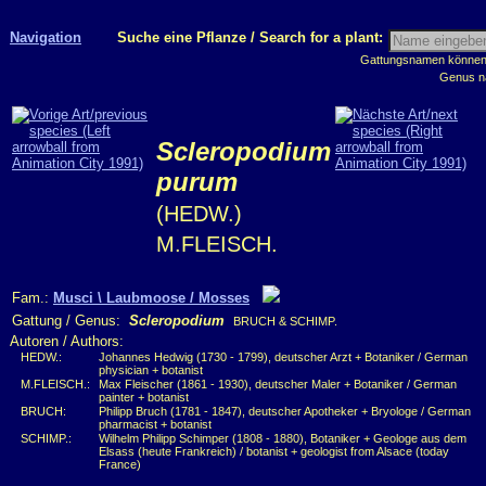
Navigation
Suche eine Pflanze / Search for a plant:
Gattungsnamen können m
Genus n
Scleropodium
purum
(HEDW.)
M.FLEISCH.
Fam.:
Musci \ Laubmoose / Mosses
Gattung / Genus:
Scleropodium
BRUCH & SCHIMP.
Autoren / Authors:
HEDW.:
Johannes Hedwig (1730 - 1799), deutscher Arzt + Botaniker / German
physician + botanist
M.FLEISCH.:
Max Fleischer (1861 - 1930), deutscher Maler + Botaniker / German
painter + botanist
BRUCH:
Philipp Bruch (1781 - 1847), deutscher Apotheker + Bryologe / German
pharmacist + botanist
SCHIMP.:
Wilhelm Philipp Schimper (1808 - 1880), Botaniker + Geologe aus dem
Elsass (heute Frankreich) / botanist + geologist from Alsace (today
France)