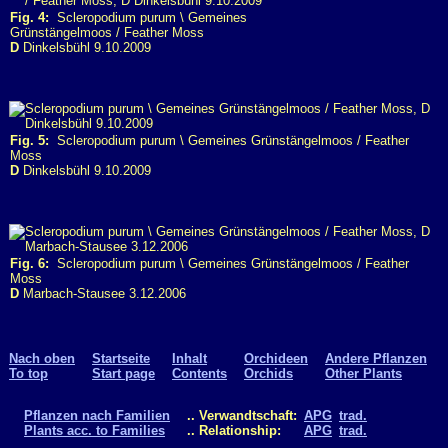
Fig. 4:
Scleropodium purum \ Gemeines
Grünstängelmoos / Feather Moss
D
Dinkelsbühl 9.10.2009
Fig. 5:
Scleropodium purum \ Gemeines Grünstängelmoos / Feather
Moss
D
Dinkelsbühl 9.10.2009
Fig. 6:
Scleropodium purum \ Gemeines Grünstängelmoos / Feather
Moss
D
Marbach-Stausee 3.12.2006
Nach oben
Startseite
Inhalt
Orchideen
Andere Pflanzen
To top
Start page
Contents
Orchids
Other Plants
Pflanzen nach Familien
.. Verwandtschaft:
APG
trad.
Plants acc. to Families
.. Relationship:
APG
trad.