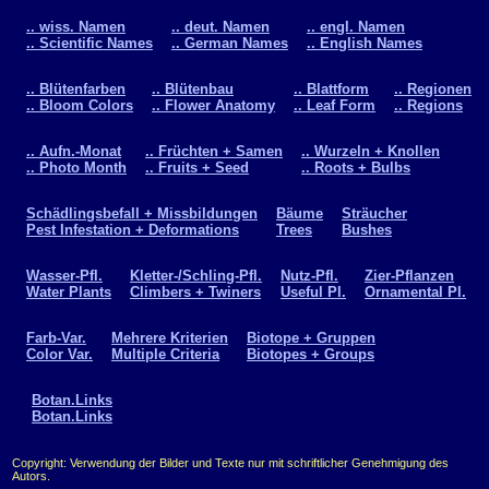
.. wiss. Namen
.. deut. Namen
.. engl. Namen
.. Scientific Names
.. German Names
.. English Names
.. Blütenfarben
.. Blütenbau
.. Blattform
.. Regionen
.. Bloom Colors
.. Flower Anatomy
.. Leaf Form
.. Regions
.. Aufn.-Monat
.. Früchten + Samen
.. Wurzeln + Knollen
.. Photo Month
.. Fruits + Seed
.. Roots + Bulbs
Schädlingsbefall + Missbildungen
Bäume
Sträucher
Pest Infestation + Deformations
Trees
Bushes
Wasser-Pfl.
Kletter-/Schling-Pfl.
Nutz-Pfl.
Zier-Pflanzen
Water Plants
Climbers + Twiners
Useful Pl.
Ornamental Pl.
Farb-Var.
Mehrere Kriterien
Biotope + Gruppen
Color Var.
Multiple Criteria
Biotopes + Groups
Botan.Links
Botan.Links
Copyright: Verwendung der Bilder und Texte nur mit schriftlicher Genehmigung des
Autors.