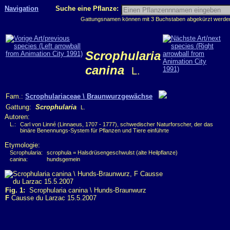
Navigation
Suche eine Pflanze:
Gattungsnamen können mit 3 Buchstaben abgekürzt werden, 
Scrophularia
canina
L.
Fam.:
Scrophulariaceae \ Braunwurzgewächse
Gattung:
Scrophularia
L.
Autoren:
L.:
Carl von Linné (Linnaeus, 1707 - 1777), schwedischer Naturforscher, der das
binäre Benennungs-System für Pflanzen und Tiere einführte
Etymologie:
Scrophularia:
scrophula = Halsdrüsengeschwulst (alte Heilpflanze)
canina:
hundsgemein
Fig. 1:
Scrophularia canina \ Hunds-Braunwurz
F
Causse du Larzac 15.5.2007