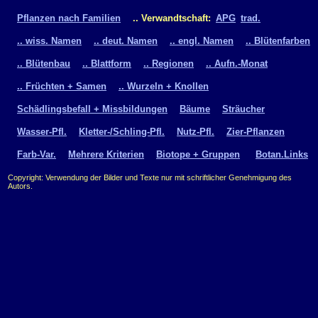
Pflanzen nach Familien
.. Verwandtschaft:
APG
trad.
.. wiss. Namen
.. deut. Namen
.. engl. Namen
.. Blütenfarben
.. Blütenbau
.. Blattform
.. Regionen
.. Aufn.-Monat
.. Früchten + Samen
.. Wurzeln + Knollen
Schädlingsbefall + Missbildungen
Bäume
Sträucher
Wasser-Pfl.
Kletter-/Schling-Pfl.
Nutz-Pfl.
Zier-Pflanzen
Farb-Var.
Mehrere Kriterien
Biotope + Gruppen
Botan.Links
Copyright: Verwendung der Bilder und Texte nur mit schriftlicher Genehmigung des
Autors.