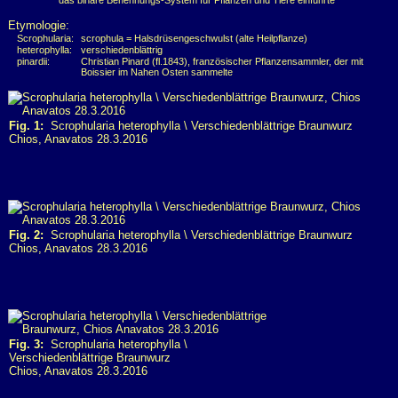
das binäre Benennungs-System für Pflanzen und Tiere einführte
Etymologie:
Scrophularia:
scrophula = Halsdrüsengeschwulst (alte Heilpflanze)
heterophylla:
verschiedenblättrig
pinardii:
Christian Pinard (fl.1843), französischer Pflanzensammler, der mit
Boissier im Nahen Osten sammelte
Fig. 1:
Scrophularia heterophylla \ Verschiedenblättrige Braunwurz
Chios, Anavatos 28.3.2016
Fig. 2:
Scrophularia heterophylla \ Verschiedenblättrige Braunwurz
Chios, Anavatos 28.3.2016
Fig. 3:
Scrophularia heterophylla \
Verschiedenblättrige Braunwurz
Chios, Anavatos 28.3.2016