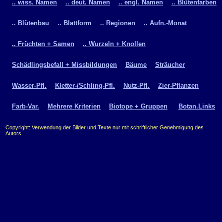
.. wiss. Namen
.. deut. Namen
.. engl. Namen
.. Blütenfarben
.. Blütenbau
.. Blattform
.. Regionen
.. Aufn.-Monat
.. Früchten + Samen
.. Wurzeln + Knollen
Schädlingsbefall + Missbildungen
Bäume
Sträucher
Wasser-Pfl.
Kletter-/Schling-Pfl.
Nutz-Pfl.
Zier-Pflanzen
Farb-Var.
Mehrere Kriterien
Biotope + Gruppen
Botan.Links
Copyright: Verwendung der Bilder und Texte nur mit schriftlicher Genehmigung des
Autors.