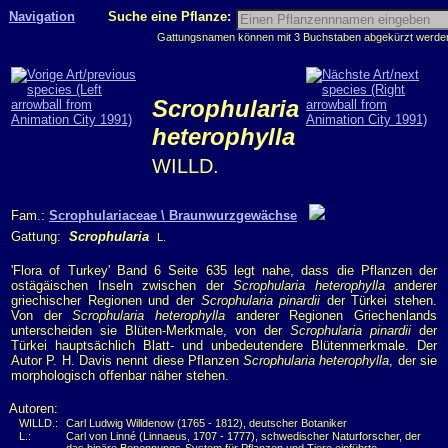
Navigation
Suche eine Pflanze:
Gattungsnamen können mit 3 Buchstaben abgekürzt werden, 
Scrophularia
heterophylla
WILLD.
Fam.:
Scrophulariaceae \ Braunwurzgewächse
Gattung:
Scrophularia
L.
'Flora of Turkey' Band 6 Seite 635 legt nahe, dass die Pflanzen der
ostägäischen Inseln zwischen der
Scrophularia heterophylla
anderer
griechischer Regionen und der
Scrophularia pinardii
der Türkei stehen.
Von der
Scrophularia heterophylla
anderer Regionen Griechenlands
unterscheiden sie Blüten-Merkmale, von der
Scrophularia pinardii
der
Türkei hauptsächlich Blatt- und unbedeutendere Blütenmerkmale. Der
Autor P. H. Davis nennt diese Pflanzen
Scrophularia heterophylla
, der sie
morphologisch offenbar näher stehen.
Autoren:
WILLD.:
Carl Ludwig Willdenow (1765 - 1812), deutscher Botaniker
L.:
Carl von Linné (Linnaeus, 1707 - 1777), schwedischer Naturforscher, der