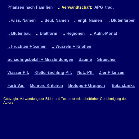
Pflanzen nach Familien
.. Verwandtschaft:
APG
trad.
.. wiss. Namen
.. deut. Namen
.. engl. Namen
.. Blütenfarben
.. Blütenbau
.. Blattform
.. Regionen
.. Aufn.-Monat
.. Früchten + Samen
.. Wurzeln + Knollen
Schädlingsbefall + Missbildungen
Bäume
Sträucher
Wasser-Pfl.
Kletter-/Schling-Pfl.
Nutz-Pfl.
Zier-Pflanzen
Farb-Var.
Mehrere Kriterien
Biotope + Gruppen
Botan.Links
Copyright: Verwendung der Bilder und Texte nur mit schriftlicher Genehmigung des
Autors.