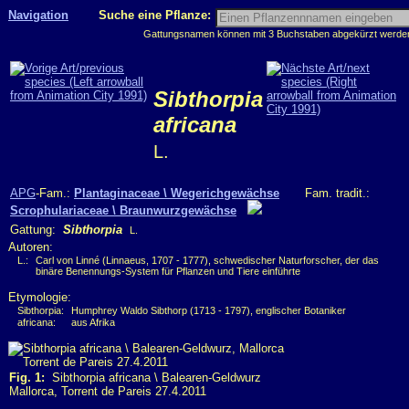
Navigation
Suche eine Pflanze:
Gattungsnamen können mit 3 Buchstaben abgekürzt werden, 
Sibthorpia
africana
L.
APG
-Fam.:
Plantaginaceae \ Wegerichgewächse
Fam. tradit.:
Scrophulariaceae \ Braunwurzgewächse
Gattung:
Sibthorpia
L.
Autoren:
L.:
Carl von Linné (Linnaeus, 1707 - 1777), schwedischer Naturforscher, der das
binäre Benennungs-System für Pflanzen und Tiere einführte
Etymologie:
Sibthorpia:
Humphrey Waldo Sibthorp (1713 - 1797), englischer Botaniker
africana:
aus Afrika
Fig. 1:
Sibthorpia africana \ Balearen-Geldwurz
Mallorca, Torrent de Pareis 27.4.2011