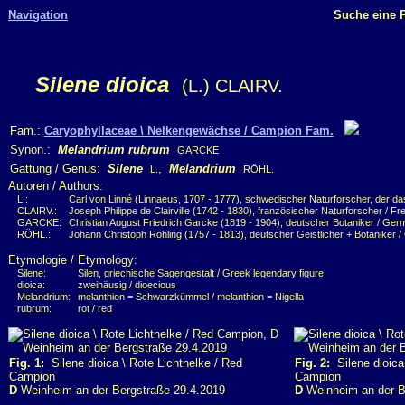
Navigation
Suche eine P
Silene dioica
(L.) CLAIRV.
Fam.:
Caryophyllaceae \ Nelkengewächse / Campion Fam.
Synon.:
Melandrium rubrum
GARCKE
Gattung / Genus:
Silene
,
Melandrium
L.
RÖHL.
Autoren / Authors:
L.:
Carl von Linné (Linnaeus, 1707 - 1777), schwedischer Naturforscher, der das
CLAIRV.:
Joseph Philippe de Clairville (1742 - 1830), französischer Naturforscher / Fre
GARCKE:
Christian August Friedrich Garcke (1819 - 1904), deutscher Botaniker / Ger
RÖHL.:
Johann Christoph Röhling (1757 - 1813), deutscher Geistlicher + Botaniker /
Etymologie / Etymology:
Silene:
Silen, griechische Sagengestalt / Greek legendary figure
dioica:
zweihäusig / dioecious
Melandrium:
melanthion = Schwarzkümmel / melanthion = Nigella
rubrum:
rot / red
Fig. 1:
Silene dioica \ Rote Lichtnelke / Red
Fig. 2:
Silene dioica 
Campion
Campion
D
Weinheim an der Bergstraße 29.4.2019
D
Weinheim an der B