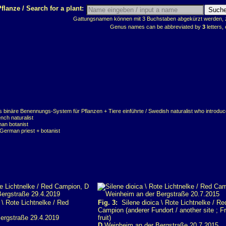
flanze / Search for a plant:
Gattungsnamen können mit 3 Buchstaben abgekürzt werden, z.
Genus names can be abbreviated by
3
letters, 
 binäre Benennungs-System für Pflanzen + Tiere einführte / Swedish naturalist who introduc
nch naturalist
man botanist
 German priest + botanist
\ Rote Lichtnelke / Red
Fig. 3:
Silene dioica \ Rote Lichtnelke / Re
Campion (anderer Fundort / another site ; Fr
ergstraße 29.4.2019
fruit)
D
Weinheim an der Bergstraße 20.7.2015