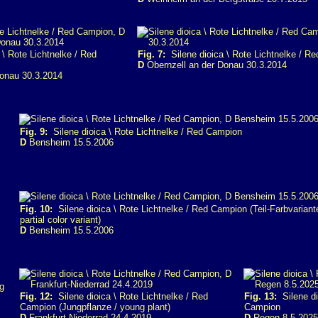
\ Rote Lichtnelke / Red
Fig. 7:
Silene dioica \ Rote Lichtnelke / R
D
Obernzell an der Donau 30.3.2014
Donau 30.3.2014
Fig. 9:
Silene dioica \ Rote Lichtnelke / Red Campion
D
Bensheim 15.5.2006
Fig. 10:
Silene dioica \ Rote Lichtnelke / Red Campion (Teil-Farbvariant
partial color variant)
D
Bensheim 15.5.2006
g
Fig. 12:
Silene dioica \ Rote Lichtnelke / Red
Fig. 13:
Silene di
Campion (Jungpflanze / young plant)
Campion
D
Frankfurt-Niederrad 24.4.2019
D
Regen 8.5.2025