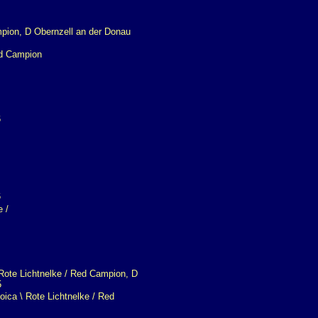
ed Campion
e /
oica \ Rote Lichtnelke / Red