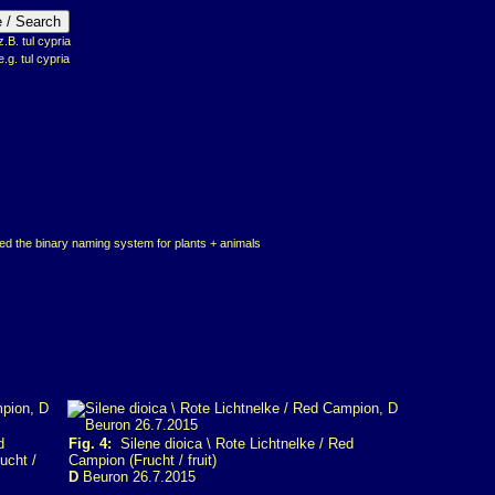
B. tul cypria
e.g. tul cypria
ed the binary naming system for plants + animals
d
Fig. 4:
Silene dioica \ Rote Lichtnelke / Red
ucht /
Campion (Frucht / fruit)
D
Beuron 26.7.2015