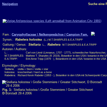
Navigation
Suche eine P
Fam.:
Caryophyllaceae \ Nelkengewächse / Campion Fam.
Synon.:
Rabelera holostea
(L.) M.T.SHARPLES & E.A.TRIPP
Gattung / Genus:
Stellaria
,
Rabelera
L.
M.T.SHARPLES & E.A.TRIPP
Autoren / Authors:
L.:
Carl von Linné (Linnaeus, 1707 - 1777), schwedischer Naturforscher, 
M.T.SHARPLES:
Mathew T. Sharples (fl. 2019), Botaniker in den USA / botanist in the 
E.A.TRIPP:
Erin Anne Tripp (1979 - ), Botanikerin in den USA / botanist in the USA
Etymologie / Etymology:
Stellaria:
stella = Stern / stella = star
holostea:
knochenhart / hard as a bone
Rabelera:
Richard Kevin Rabeler (1953 - ), Botaniker in den USA mit Schwerpunkt Cary
Fig. 1:
Stellaria holostea \ Große Sternmiere / Greater Stitchwort
D
Bürstadt 29.4.2006