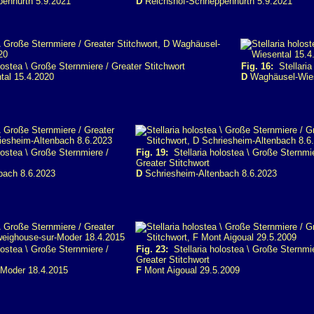
enhurth 5.9.2021
D
Reichshof-Schneppenhurth 5.9.2021
lostea \ Große Sternmiere / Greater Stitchwort
Fig. 16:
Stellaria
al 15.4.2020
D
Waghäusel-Wies
lostea \ Große Sternmiere /
Fig. 19:
Stellaria holostea \ Große Sternmie
Greater Stitchwort
bach 8.6.2023
D
Schriesheim-Altenbach 8.6.2023
lostea \ Große Sternmiere /
Fig. 23:
Stellaria holostea \ Große Sternmie
Greater Stitchwort
Moder 18.4.2015
F
Mont Aigoual 29.5.2009