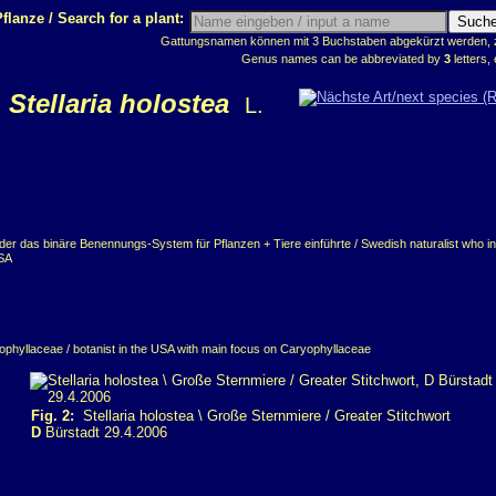
flanze / Search for a plant:
Gattungsnamen können mit 3 Buchstaben abgekürzt werden, z.
Genus names can be abbreviated by
3
letters, 
Stellaria holostea
L.
der das binäre Benennungs-System für Pflanzen + Tiere einführte / Swedish naturalist who i
USA
ophyllaceae / botanist in the USA with main focus on Caryophyllaceae
Fig. 2:
Stellaria holostea \ Große Sternmiere / Greater Stitchwort
D
Bürstadt 29.4.2006