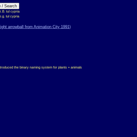
B. tul cypria
e.g. tul cypria
ntroduced the binary naming system for plants + animals