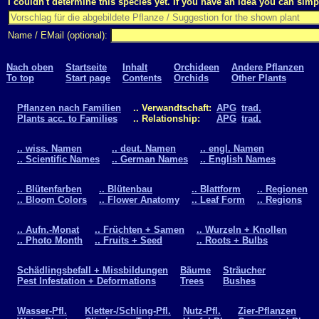
I couldn't determine this species yet. If you have an idea you can simpl
Name / EMail (optional):
Nach oben
Startseite
Inhalt
Orchideen
Andere Pflanzen
To top
Start page
Contents
Orchids
Other Plants
Pflanzen nach Familien
.. Verwandtschaft:
APG
trad.
Plants acc. to Families
.. Relationship:
APG
trad.
.. wiss. Namen
.. deut. Namen
.. engl. Namen
.. Scientific Names
.. German Names
.. English Names
.. Blütenfarben
.. Blütenbau
.. Blattform
.. Regionen
.. Bloom Colors
.. Flower Anatomy
.. Leaf Form
.. Regions
.. Aufn.-Monat
.. Früchten + Samen
.. Wurzeln + Knollen
.. Photo Month
.. Fruits + Seed
.. Roots + Bulbs
Schädlingsbefall + Missbildungen
Bäume
Sträucher
Pest Infestation + Deformations
Trees
Bushes
Wasser-Pfl.
Kletter-/Schling-Pfl.
Nutz-Pfl.
Zier-Pflanzen