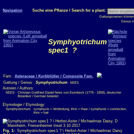
Navigation
Suche eine Pflanze / Search for a plant:
Gattungsnamen können m
Genus n
Symphyotrichum
spec1
?
Fam.:
Asteraceae \ Korbblütler / Composite Fam.
Gattung / Genus:
Symphyotrichum
NEES
Autoren / Authors:
NEES:
Christian Gottfried Daniel Nees von Esenbeck (1776 - 1858), deutscher
Botaniker / German botanist
Etymologie / Etymology:
Symphyotrichum:
symphysis = Verbindung, thrix = Haar / symphysis = connection,
thrix = hair
Fig. 1:
Symphyotrichum spec1 ? \ Herbst-Aster / Michaelmas Daisy