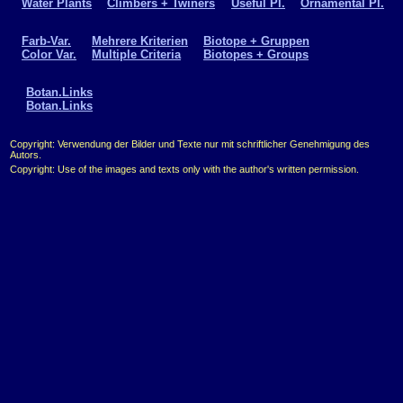
Water Plants
Climbers + Twiners
Useful Pl.
Ornamental Pl.
Farb-Var.
Mehrere Kriterien
Biotope + Gruppen
Color Var.
Multiple Criteria
Biotopes + Groups
Botan.Links
Botan.Links
Copyright: Verwendung der Bilder und Texte nur mit schriftlicher Genehmigung des
Autors.
Copyright: Use of the images and texts only with the author's written permission.