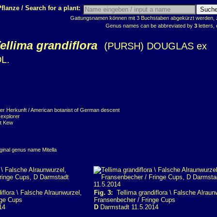
flanze / Search for a plant:
Gattungsnamen können mit 3 Buchstaben abgekürzt werden, z.
Genus names can be abbreviated by
3
letters, 
ellima grandiflora
(PURSH) DOUGLAS ex
L.
er Herkunft / American botanist of German descent
 explorer
at Kew
inal genus name Mitella
flora \ Falsche Alraunwurzel,
Fig. 3:
Tellima grandiflora \ Falsche Alraun
nge Cups
Fransenbecher / Fringe Cups
14
D
Darmstadt 11.5.2014