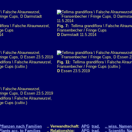
flora \ Falsche Alraunwurzel,
Fig. 7:
Tellima grandiflora \ Falsche Alraun
nge Cups
Fransenbecher / Fringe Cups
14
D
Darmstadt 11.5.2014
diflora \ Falsche Alraunwurzel,
Fig. 11:
Tellima grandiflora \ Falsche Alrau
e Cups (cultiv.)
Fransenbecher / Fringe Cups (cultiv.)
D
Essen 23.5.2019
diflora \ Falsche Alraunwurzel,
e Cups (cultiv.)
Pflanzen nach Familien
.. Verwandtschaft:
APG
trad.
.. wiss. Namen
Plants acc. to Families
.. Relationship:
APG
trad.
.. Scientific N