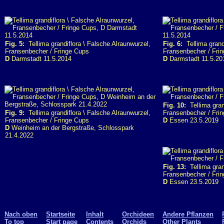
Fig. 5:
Tellima grandiflora \ Falsche Alraunwurzel,
Fig. 6:
Tellima grandi
Fransenbecher / Fringe Cups
Fransenbecher / Fri
D
Darmstadt 11.5.2014
D
Darmstadt 11.5.20
Fig. 10:
Tellima gran
Fig. 9:
Tellima grandiflora \ Falsche Alraunwurzel,
Fransenbecher / Fring
Fransenbecher / Fringe Cups
D
Essen 23.5.2019
D
Weinheim an der Bergstraße, Schlosspark
21.4.2022
Fig. 13:
Tellima gran
Fransenbecher / Fring
D
Essen 23.5.2019
Nach oben
Startseite
Inhalt
Orchideen
Andere Pflanzen
To top
Start page
Contents
Orchids
Other Plants