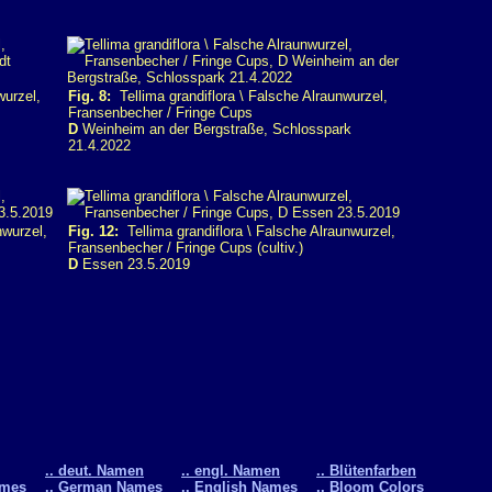
wurzel,
Fig. 8:
Tellima grandiflora \ Falsche Alraunwurzel,
Fransenbecher / Fringe Cups
D
Weinheim an der Bergstraße, Schlosspark
21.4.2022
nwurzel,
Fig. 12:
Tellima grandiflora \ Falsche Alraunwurzel,
Fransenbecher / Fringe Cups (cultiv.)
D
Essen 23.5.2019
.. deut. Namen
.. engl. Namen
.. Blütenfarben
ames
.. German Names
.. English Names
.. Bloom Colors