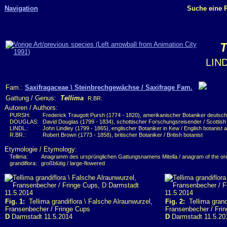
Navigation
Suche eine P
T
LIND
Fam.:
Saxifragaceae \ Steinbrechgewächse / Saxifrage Fam.
Gattung / Genus:
Tellima
R.BR.
Autoren / Authors:
PURSH:
Frederick Traugott Pursh (1774 - 1820), amerikanischer Botaniker deutsch
DOUGLAS:
David Douglas (1799 - 1834), schottischer Forschungsreisender / Scottish
LINDL.:
John Lindley (1799 - 1865), englischer Botaniker in Kew / English botanist 
R.BR.:
Robert Brown (1773 - 1858), britischer Botaniker / British botanist
Etymologie / Etymology:
Tellima:
Anagramm des ursprünglichen Gattungsnamens Mitella / anagram of the orig
grandiflora:
großblütig / large-flowered
Fig. 1:
Tellima grandiflora \ Falsche Alraunwurzel,
Fig. 2:
Tellima grandi
Fransenbecher / Fringe Cups
Fransenbecher / Fri
D
Darmstadt 11.5.2014
D
Darmstadt 11.5.20