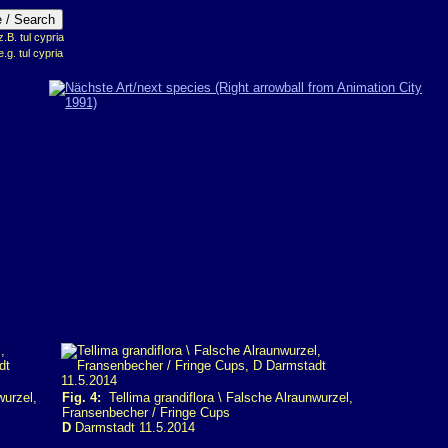
B. tul cypria
e.g. tul cypria
wurzel,
Fig. 4:
Tellima grandiflora \ Falsche Alraunwurzel,
Fransenbecher / Fringe Cups
D
Darmstadt 11.5.2014