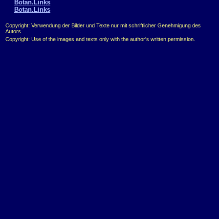
Botan.Links
Botan.Links
Copyright: Verwendung der Bilder und Texte nur mit schriftlicher Genehmigung des
Autors.
Copyright: Use of the images and texts only with the author's written permission.