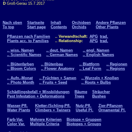
D
Groß-Gerau 15.7.2017
Nach oben
Startseite
Inhalt
Orchideen
Andere Pflanzen
To top
Start page
Contents
Orchids
Other Plants
Pflanzen nach Familien
.. Verwandtschaft:
APG
trad.
Plants acc. to Families
.. Relationship:
APG
trad.
.. wiss. Namen
.. deut. Namen
.. engl. Namen
.. Scientific Names
.. German Names
.. English Names
.. Blütenfarben
.. Blütenbau
.. Blattform
.. Regionen
.. Bloom Colors
.. Flower Anatomy
.. Leaf Form
.. Regions
.. Aufn.-Monat
.. Früchten + Samen
.. Wurzeln + Knollen
.. Photo Month
.. Fruits + Seed
.. Roots + Bulbs
Schädlingsbefall + Missbildungen
Bäume
Sträucher
Pest Infestation + Deformations
Trees
Bushes
Wasser-Pfl.
Kletter-/Schling-Pfl.
Nutz-Pfl.
Zier-Pflanzen
Water Plants
Climbers + Twiners
Useful Pl.
Ornamental Pl.
Farb-Var.
Mehrere Kriterien
Biotope + Gruppen
Color Var.
Multiple Criteria
Biotopes + Groups