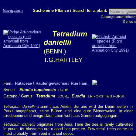
Navigation
Suche eine Pflanze / Search for a plant:
Gattungsnamen können m
Genus n
Tetradium
daniellii
(BENN.)
T.G.HARTLEY
Fam.:
Rutaceae \ Rautengewächse / Rue Fam.
Synon.:
Euodia hupehensis
DODE
Gattung / Genus:
Tetradium
,
Euodia
LOUR.
J.R.FORST. & G.FORST.
Tetradium daniellii
stammt aus Asien. Bei uns wird der Baum selten in
Parks angepflanzt, seine Blüten sind eine gute Bienenweide. In einer
Erddeponie sind einige Bäumchen wohl aus Samen aufgegangen.
Tetradium daniellii
originates from Asia. Here the tree is rarely cultivated
in parks, its blossoms are a good bee pasture. Few small trees came up
most probably from seed in a soil depot.