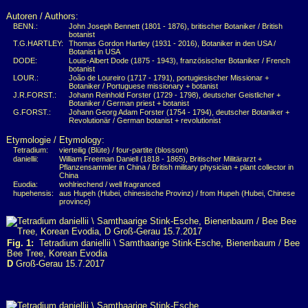
Autoren / Authors:
BENN.:
John Joseph Bennett (1801 - 1876), britischer Botaniker / British
botanist
T.G.HARTLEY:
Thomas Gordon Hartley (1931 - 2016), Botaniker in den USA /
Botanist in USA
DODE:
Louis-Albert Dode (1875 - 1943), französischer Botaniker / French
botanist
LOUR.:
João de Loureiro (1717 - 1791), portugiesischer Missionar +
Botaniker / Portuguese missionary + botanist
J.R.FORST.:
Johann Reinhold Forster (1729 - 1798), deutscher Geistlicher +
Botaniker / German priest + botanist
G.FORST.:
Johann Georg Adam Forster (1754 - 1794), deutscher Botaniker +
Revolutionär / German botanist + revolutionist
Etymologie / Etymology:
Tetradium:
vierteilig (Blüte) / four-partite (blossom)
daniellii:
William Freeman Daniell (1818 - 1865), Britischer Militärarzt +
Pflanzensammler in China / British military physician + plant collector in
China
Euodia:
wohlriechend / well fragranced
hupehensis:
aus Hupeh (Hubei, chinesische Provinz) / from Hupeh (Hubei, Chinese
province)
Fig. 1:
Tetradium daniellii \ Samthaarige Stink-Esche, Bienenbaum / Bee
Bee Tree, Korean Evodia
D
Groß-Gerau 15.7.2017