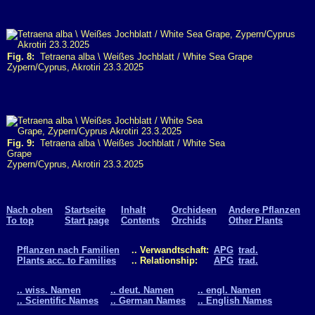
Fig. 8:
Tetraena alba \ Weißes Jochblatt / White Sea Grape
Zypern/Cyprus, Akrotiri 23.3.2025
Fig. 9:
Tetraena alba \ Weißes Jochblatt / White Sea
Grape
Zypern/Cyprus, Akrotiri 23.3.2025
Nach oben
Startseite
Inhalt
Orchideen
Andere Pflanzen
To top
Start page
Contents
Orchids
Other Plants
Pflanzen nach Familien
.. Verwandtschaft:
APG
trad.
Plants acc. to Families
.. Relationship:
APG
trad.
.. wiss. Namen
.. deut. Namen
.. engl. Namen
.. Scientific Names
.. German Names
.. English Names