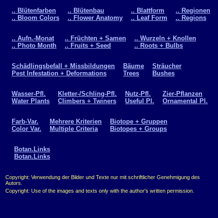
.. Blütenfarben
.. Blütenbau
.. Blattform
.. Regionen
.. Bloom Colors
.. Flower Anatomy
.. Leaf Form
.. Regions
.. Aufn.-Monat
.. Früchten + Samen
.. Wurzeln + Knollen
.. Photo Month
.. Fruits + Seed
.. Roots + Bulbs
Schädlingsbefall + Missbildungen
Bäume
Sträucher
Pest Infestation + Deformations
Trees
Bushes
Wasser-Pfl.
Kletter-/Schling-Pfl.
Nutz-Pfl.
Zier-Pflanzen
Water Plants
Climbers + Twiners
Useful Pl.
Ornamental Pl.
Farb-Var.
Mehrere Kriterien
Biotope + Gruppen
Color Var.
Multiple Criteria
Biotopes + Groups
Botan.Links
Botan.Links
Copyright: Verwendung der Bilder und Texte nur mit schriftlicher Genehmigung des
Autors.
Copyright: Use of the images and texts only with the author's written permission.