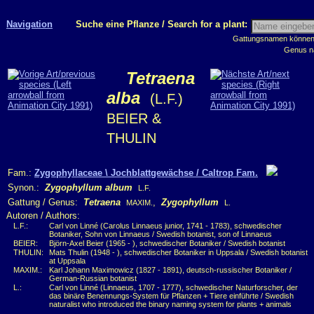
Navigation
Suche eine Pflanze / Search for a plant:
Gattungsnamen können m
Genus n
Tetraena
alba
(L.F.)
BEIER &
THULIN
Fam.:
Zygophyllaceae \ Jochblattgewächse / Caltrop Fam.
Synon.:
Zygophyllum album
L.F.
Gattung / Genus:
Tetraena
,
Zygophyllum
MAXIM.
L.
Autoren / Authors:
L.F.:
Carl von Linné (Carolus Linnaeus junior, 1741 - 1783), schwedischer
Botaniker, Sohn von Linnaeus / Swedish botanist, son of Linnaeus
BEIER:
Björn-Axel Beier (1965 - ), schwedischer Botaniker / Swedish botanist
THULIN:
Mats Thulin (1948 - ), schwedischer Botaniker in Uppsala / Swedish botanist
at Uppsala
MAXIM.:
Karl Johann Maximowicz (1827 - 1891), deutsch-russischer Botaniker /
German-Russian botanist
L.:
Carl von Linné (Linnaeus, 1707 - 1777), schwedischer Naturforscher, der
das binäre Benennungs-System für Pflanzen + Tiere einführte / Swedish
naturalist who introduced the binary naming system for plants + animals