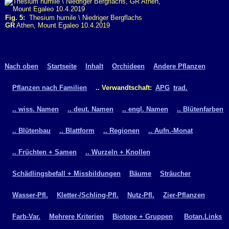
Fig. 5:
Thesium humile \ Niedriger Bergflachs
GR
Athen, Mount Egaleo 10.4.2019
Nach oben
Startseite
Inhalt
Orchideen
Andere Pflanzen
Pflanzen nach Familien
.. Verwandtschaft:
APG
trad.
.. wiss. Namen
.. deut. Namen
.. engl. Namen
.. Blütenfarben
.. Blütenbau
.. Blattform
.. Regionen
.. Aufn.-Monat
.. Früchten + Samen
.. Wurzeln + Knollen
Schädlingsbefall + Missbildungen
Bäume
Sträucher
Wasser-Pfl.
Kletter-/Schling-Pfl.
Nutz-Pfl.
Zier-Pflanzen
Farb-Var.
Mehrere Kriterien
Biotope + Gruppen
Botan.Links