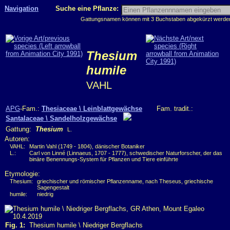
Navigation
Suche eine Pflanze:
Gattungsnamen können mit 3 Buchstaben abgekürzt werden, 
Thesium
humile
VAHL
APG
-Fam.:
Thesiaceae \ Leinblattgewächse
Fam. tradit.:
Santalaceae \ Sandelholzgewächse
Gattung:
Thesium
L.
Autoren:
VAHL:
Martin Vahl (1749 - 1804), dänischer Botaniker
L.:
Carl von Linné (Linnaeus, 1707 - 1777), schwedischer Naturforscher, der das
binäre Benennungs-System für Pflanzen und Tiere einführte
Etymologie:
Thesium:
griechischer und römischer Pflanzenname, nach Theseus, griechische
Sagengestalt
humile:
niedrig
Fig. 1:
Thesium humile \ Niedriger Bergflachs