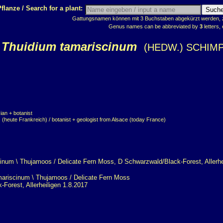
flanze / Search for a plant:
Gattungsnamen können mit 3 Buchstaben abgekürzt werden, z.
Genus names can be abbreviated by
3
letters, 
Thuidium tamariscinum
(HEDW.) SCHIMP
an + botanist
(heute Frankreich) / botanist + geologist from Alsace (today France)
riscinum \ Thujamoos / Delicate Fern Moss
Forest, Allerheiligen 1.8.2017