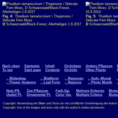
Fig. 4:
Thuidium tamariscinum \ Thujamoos /
Fig. 5:
Thuidium tam
Delicate Fern Moss
Delicate Fern Moss
D
Schwarzwald/Black-Forest, Allerheiligen 1.8.2017
D
Schwarzwald/Black-
Nach oben
Startseite
Inhalt
Orchideen
Andere Pflanzen
To top
Start page
Contents
Orchids
Other Plants
.. Blütenbau
.. Blattform
.. Regionen
.. Aufn.-Monat
.. Flower Anatomy
.. Leaf Form
.. Regions
.. Photo Month
Nutz-Pfl.
Zier-Pflanzen
Farb-Var.
Mehrere Kriterien
Bioto
Useful Pl.
Ornamental Pl.
Color Var.
Multiple Criteria
Bioto
Copyright: Verwendung der Bilder und Texte nur mit schriftlicher Genehmigung des Autors.
Copyright: Use of the images and texts only with the author's written permission.