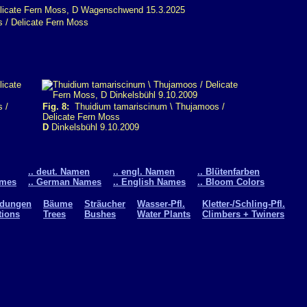
 / Delicate Fern Moss
 /
Fig. 8:
Thuidium tamariscinum \ Thujamoos /
Delicate Fern Moss
D
Dinkelsbühl 9.10.2009
.. deut. Namen
.. engl. Namen
.. Blütenfarben
ames
.. German Names
.. English Names
.. Bloom Colors
ldungen
Bäume
Sträucher
Wasser-Pfl.
Kletter-/Schling-Pfl.
tions
Trees
Bushes
Water Plants
Climbers + Twiners