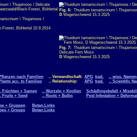
Fig. 6:
Thuidium tamariscinum \ Thujamoos
D
Wagenschwend 15.3.2025
ariscinum \ Thujamoos /
Forest, Bühlertal 10.9.2014
Fig. 7:
Thuidium tamariscinum \ Thujamoos
Delicate Fern Moss
D
Wagenschwend 15.3.2025
Pflanzen nach Familien
.. Verwandtschaft:
APG
trad.
.. wiss. Namen
Plants acc. to Families
.. Relationship:
APG
trad.
.. Scientific N
.. Früchten + Samen
.. Wurzeln + Knollen
Schädlingsbefall + Missbi
.. Fruits + Seed
.. Roots + Bulbs
Pest Infestation + Deforma
pe + Gruppen
Botan.Links
pes + Groups
Botan.Links