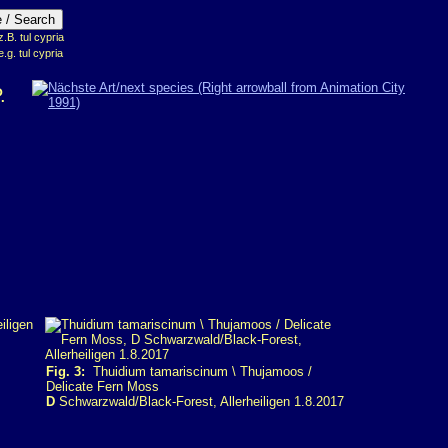
B. tul cypria
e.g. tul cypria
.
Fig. 3:
Thuidium tamariscinum \ Thujamoos /
Delicate Fern Moss
D
Schwarzwald/Black-Forest, Allerheiligen 1.8.2017