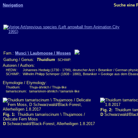
Navigation
Suche eine P
Fam.:
Musci \ Laubmoose / Mosses
Gattung / Genus:
Thuidium
SCHIMP.
Autoren / Authors:
HEDW.:
Johannes Hedwig (1730 - 1799), deutscher Arzt + Botaniker / German physici
SCHIMP.:
Wilhelm Philipp Schimper (1808 - 1880), Botaniker + Geologe aus dem Elsass 
Etymologie / Etymology:
Thuidium:
Thuja-ähnlich / Thuja-like
tamariscinum:
tamarisken-ähnlich / tamarisk-like
Fig. 2:
Thuidium tama
Fig. 1:
Thuidium tamariscinum \ Thujamoos /
D
Schwarzwald/Black-
Delicate Fern Moss
D
Schwarzwald/Black-Forest, Allerheiligen 1.8.2017