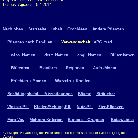
Lesbos, Agiasos 15.4.2014
Nach oben
Startseite
Inhalt
Orchideen
Andere Pflanzen
Pflanzen nach Familien
.. Verwandtschaft:
APG
trad.
.. wiss. Namen
.. deut. Namen
.. engl. Namen
.. Blütenfarben
.. Blütenbau
.. Blattform
.. Regionen
.. Aufn.-Monat
.. Früchten + Samen
.. Wurzeln + Knollen
Schädlingsbefall + Missbildungen
Bäume
Sträucher
Wasser-Pfl.
Kletter-/Schling-Pfl.
Nutz-Pfl.
Zier-Pflanzen
Farb-Var.
Mehrere Kriterien
Biotope + Gruppen
Botan.Links
Copyright: Verwendung der Bilder und Texte nur mit schriftlicher Genehmigung des
Autors.