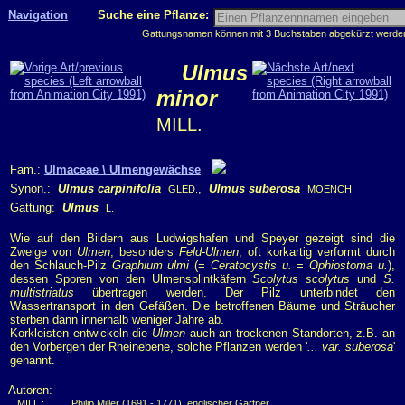
Navigation
Suche eine Pflanze:
Gattungsnamen können mit 3 Buchstaben abgekürzt werden, 
Ulmus
minor
MILL.
Fam.:
Ulmaceae \ Ulmengewächse
Synon.:
Ulmus carpinifolia
,
Ulmus suberosa
GLED.
MOENCH
Gattung:
Ulmus
L.
Wie auf den Bildern aus Ludwigshafen und Speyer gezeigt sind die
Zweige von
Ulmen
, besonders
Feld-Ulmen
, oft korkartig verformt durch
den Schlauch-Pilz
Graphium ulmi
(=
Ceratocystis u.
=
Ophiostoma u.
),
dessen Sporen von den Ulmensplintkäfern
Scolytus scolytus
und
S.
multistriatus
übertragen werden. Der Pilz unterbindet den
Wassertransport in den Gefäßen. Die betroffenen Bäume und Sträucher
sterben dann innerhalb weniger Jahre ab.
Korkleisten entwickeln die
Ulmen
auch an trockenen Standorten, z.B. an
den Vorbergen der Rheinebene, solche Pflanzen werden '
... var. suberosa
'
genannt.
Autoren:
MILL.:
Philip Miller (1691 - 1771), englischer Gärtner