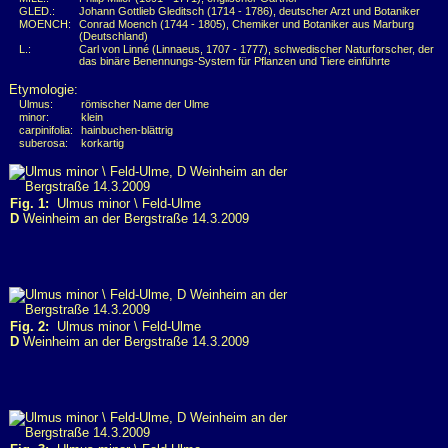
GLED.:
Johann Gottlieb Gleditsch (1714 - 1786), deutscher Arzt und Botaniker
MOENCH:
Conrad Moench (1744 - 1805), Chemiker und Botaniker aus Marburg
(Deutschland)
L.:
Carl von Linné (Linnaeus, 1707 - 1777), schwedischer Naturforscher, der
das binäre Benennungs-System für Pflanzen und Tiere einführte
Etymologie:
Ulmus:
römischer Name der Ulme
minor:
klein
carpinifolia:
hainbuchen-blättrig
suberosa:
korkartig
Fig. 1:
Ulmus minor \ Feld-Ulme
D
Weinheim an der Bergstraße 14.3.2009
Fig. 2:
Ulmus minor \ Feld-Ulme
D
Weinheim an der Bergstraße 14.3.2009