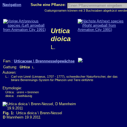
Navigation
Suche eine Pflanze:
Gattungsnamen können mit 3 Buchstaben abgekürzt werden, 
Urtica
dioica
L.
Fam.:
Urticaceae \ Brennnesselgewächse
Gattung:
Urtica
L.
Autoren:
L.:
Carl von Linné (Linnaeus, 1707 - 1777), schwedischer Naturforscher, der das
binäre Benennungs-System für Pflanzen und Tiere einführte
Etymologie:
Urtica:
urere = brennen
dioica:
zweihäusig
Fig. 1:
Urtica dioica \ Brenn-Nessel
D
Mannheim 19.9.2011