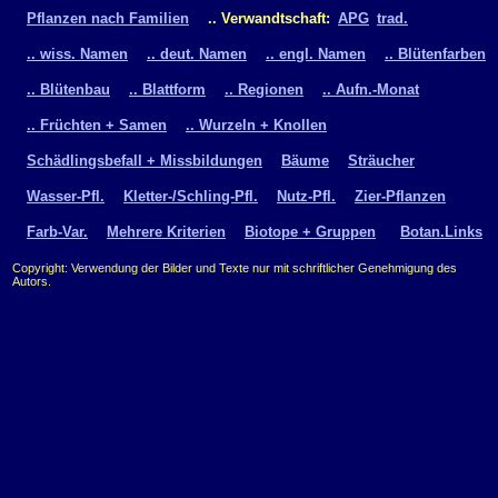
Pflanzen nach Familien
.. Verwandtschaft:
APG
trad.
.. wiss. Namen
.. deut. Namen
.. engl. Namen
.. Blütenfarben
.. Blütenbau
.. Blattform
.. Regionen
.. Aufn.-Monat
.. Früchten + Samen
.. Wurzeln + Knollen
Schädlingsbefall + Missbildungen
Bäume
Sträucher
Wasser-Pfl.
Kletter-/Schling-Pfl.
Nutz-Pfl.
Zier-Pflanzen
Farb-Var.
Mehrere Kriterien
Biotope + Gruppen
Botan.Links
Copyright: Verwendung der Bilder und Texte nur mit schriftlicher Genehmigung des
Autors.