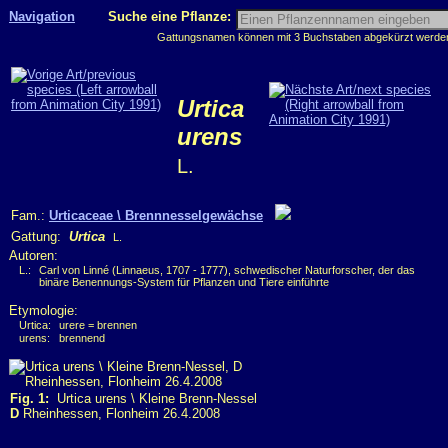
Navigation
Suche eine Pflanze:
Gattungsnamen können mit 3 Buchstaben abgekürzt werden, 
Urtica
urens
L.
Fam.:
Urticaceae \ Brennnesselgewächse
Gattung:
Urtica
L.
Autoren:
L.:
Carl von Linné (Linnaeus, 1707 - 1777), schwedischer Naturforscher, der das
binäre Benennungs-System für Pflanzen und Tiere einführte
Etymologie:
Urtica:
urere = brennen
urens:
brennend
Fig. 1:
Urtica urens \ Kleine Brenn-Nessel
D
Rheinhessen, Flonheim 26.4.2008