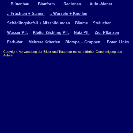
.. Blütenbau
.. Blattform
.. Regionen
.. Aufn.-Monat
.. Früchten + Samen
.. Wurzeln + Knollen
Schädlingsbefall + Missbildungen
Bäume
Sträucher
Wasser-Pfl.
Kletter-/Schling-Pfl.
Nutz-Pfl.
Zier-Pflanzen
Farb-Var.
Mehrere Kriterien
Biotope + Gruppen
Botan.Links
Copyright: Verwendung der Bilder und Texte nur mit schriftlicher Genehmigung des
Autors.