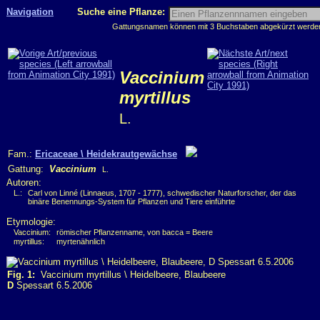
Navigation
Suche eine Pflanze:
Gattungsnamen können mit 3 Buchstaben abgekürzt werden, 
Vaccinium
myrtillus
L.
Fam.:
Ericaceae \ Heidekrautgewächse
Gattung:
Vaccinium
L.
Autoren:
L.:
Carl von Linné (Linnaeus, 1707 - 1777), schwedischer Naturforscher, der das
binäre Benennungs-System für Pflanzen und Tiere einführte
Etymologie:
Vaccinium:
römischer Pflanzenname, von bacca = Beere
myrtillus:
myrtenähnlich
Fig. 1:
Vaccinium myrtillus \ Heidelbeere, Blaubeere
D
Spessart 6.5.2006