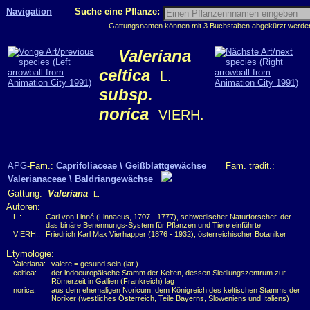
Navigation
Suche eine Pflanze:
Gattungsnamen können mit 3 Buchstaben abgekürzt werden, 
Valeriana
celtica
L.
subsp.
norica
VIERH.
APG
-Fam.:
Caprifoliaceae \ Geißblattgewächse
Fam. tradit.:
Valerianaceae \ Baldriangewächse
Gattung:
Valeriana
L.
Autoren:
L.:
Carl von Linné (Linnaeus, 1707 - 1777), schwedischer Naturforscher, der
das binäre Benennungs-System für Pflanzen und Tiere einführte
VIERH.:
Friedrich Karl Max Vierhapper (1876 - 1932), österreichischer Botaniker
Etymologie:
Valeriana:
valere = gesund sein (lat.)
celtica:
der indoeuropäische Stamm der Kelten, dessen Siedlungszentrum zur
Römerzeit in Gallien (Frankreich) lag
norica:
aus dem ehemaligen Noricum, dem Königreich des keltischen Stamms der
Noriker (westliches Österreich, Teile Bayerns, Sloweniens und Italiens)