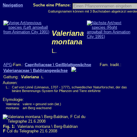
Navigation
Suche eine Pflanze:
Gattungsnamen können mit 3 Buchstaben abgekürzt werden, 
Valeriana
montana
L.
APG
-Fam.:
Caprifoliaceae \ Geißblattgewächse
Fam. tradit.:
Valerianaceae \ Baldriangewächse
Gattung:
Valeriana
L.
Autoren:
L.:
Carl von Linné (Linnaeus, 1707 - 1777), schwedischer Naturforscher, der das
binäre Benennungs-System für Pflanzen und Tiere einführte
Etymologie:
Valeriana:
valere = gesund sein (lat.)
montana:
am Berg wachsend
Fig. 1:
Valeriana montana \ Berg-Baldrian
F
Col du Telegraphe 21.6.2008