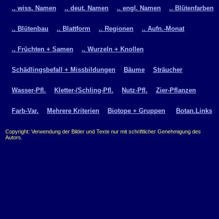
.. wiss. Namen
.. deut. Namen
.. engl. Namen
.. Blütenfarben
.. Blütenbau
.. Blattform
.. Regionen
.. Aufn.-Monat
.. Früchten + Samen
.. Wurzeln + Knollen
Schädlingsbefall + Missbildungen
Bäume
Sträucher
Wasser-Pfl.
Kletter-/Schling-Pfl.
Nutz-Pfl.
Zier-Pflanzen
Farb-Var.
Mehrere Kriterien
Biotope + Gruppen
Botan.Links
Copyright: Verwendung der Bilder und Texte nur mit schriftlicher Genehmigung des
Autors.