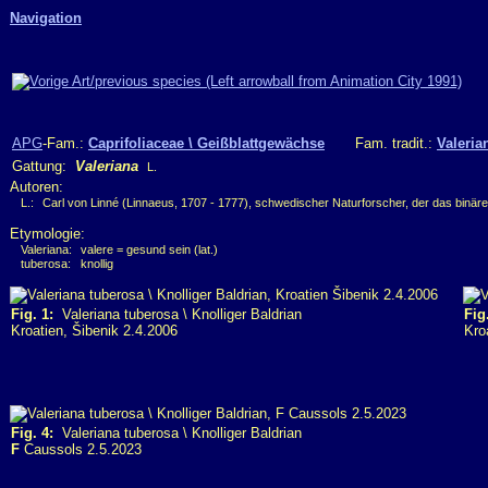
Navigation
APG
-Fam.:
Caprifoliaceae \ Geißblattgewächse
Fam. tradit.:
Valeria
Gattung:
Valeriana
L.
Autoren:
L.:
Carl von Linné (Linnaeus, 1707 - 1777), schwedischer Naturforscher, der das binär
Etymologie:
Valeriana:
valere = gesund sein (lat.)
tuberosa:
knollig
Fig. 1:
Valeriana tuberosa \ Knolliger Baldrian
Fig
Kroatien, Šibenik 2.4.2006
Kro
Fig. 4:
Valeriana tuberosa \ Knolliger Baldrian
F
Caussols 2.5.2023