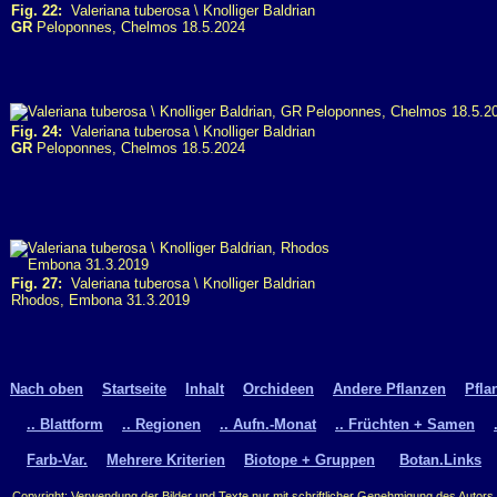
Fig. 22:
Valeriana tuberosa \ Knolliger Baldrian
GR
Peloponnes, Chelmos 18.5.2024
Fig. 24:
Valeriana tuberosa \ Knolliger Baldrian
GR
Peloponnes, Chelmos 18.5.2024
Fig. 27:
Valeriana tuberosa \ Knolliger Baldrian
Rhodos, Embona 31.3.2019
Nach oben
Startseite
Inhalt
Orchideen
Andere Pflanzen
Pfla
.. Blattform
.. Regionen
.. Aufn.-Monat
.. Früchten + Samen
Farb-Var.
Mehrere Kriterien
Biotope + Gruppen
Botan.Links
Copyright: Verwendung der Bilder und Texte nur mit schriftlicher Genehmigung des Autors.