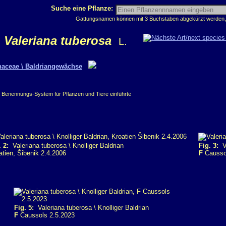
Suche eine Pflanze:
Gattungsnamen können mit 3 Buchstaben abgekürzt werden, z
Valeriana tuberosa
L.
naceae \ Baldriangewächse
e Benennungs-System für Pflanzen und Tiere einführte
. 2:
Valeriana tuberosa \ Knolliger Baldrian
Fig. 3:
Va
atien, Šibenik 2.4.2006
F
Causso
Fig. 5:
Valeriana tuberosa \ Knolliger Baldrian
F
Caussols 2.5.2023