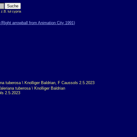
.B. tul cypria
leriana tuberosa \ Knolliger Baldrian
ls 2.5.2023