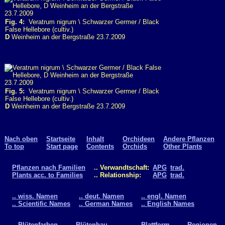
Fig. 4:
Veratrum nigrum \ Schwarzer Germer / Black
False Hellebore (cultiv.)
D
Weinheim an der Bergstraße 23.7.2009
Fig. 5:
Veratrum nigrum \ Schwarzer Germer / Black
False Hellebore (cultiv.)
D
Weinheim an der Bergstraße 23.7.2009
Nach oben
Startseite
Inhalt
Orchideen
Andere Pflanzen
To top
Start page
Contents
Orchids
Other Plants
Pflanzen nach Familien
.. Verwandtschaft:
APG
trad.
Plants acc. to Families
.. Relationship:
APG
trad.
.. wiss. Namen
.. deut. Namen
.. engl. Namen
.. Scientific Names
.. German Names
.. English Names
.. Blütenfarben
.. Blütenbau
.. Blattform
.. Regionen