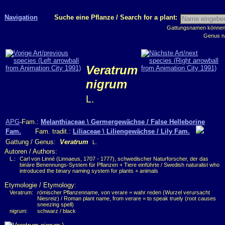
Navigation
Suche eine Pflanze / Search for a plant:
Gattungsnamen können m
Genus n
Veratrum
nigrum
L.
APG
-Fam.:
Melanthiaceae \ Germergewächse / False Helleborine
Fam.
Fam. tradit.:
Liliaceae \ Liliengewächse / Lily Fam.
Gattung / Genus:
Veratrum
L.
Autoren / Authors:
L.:
Carl von Linné (Linnaeus, 1707 - 1777), schwedischer Naturforscher, der das
binäre Benennungs-System für Pflanzen + Tiere einführte / Swedish naturalist who
introduced the binary naming system for plants + animals
Etymologie / Etymology:
Veratrum:
römischer Pflanzenname, von verare = wahr reden (Wurzel verursacht
Niesreiz) / Roman plant name, from verare = to speak truely (root causes
sneezing spell)
nigrum:
schwarz / black