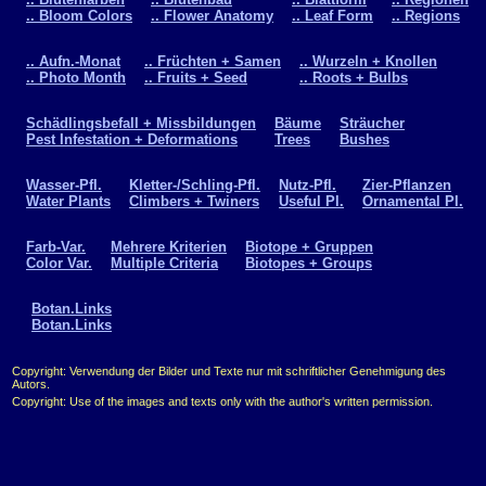
.. Bloom Colors
.. Flower Anatomy
.. Leaf Form
.. Regions
.. Aufn.-Monat
.. Früchten + Samen
.. Wurzeln + Knollen
.. Photo Month
.. Fruits + Seed
.. Roots + Bulbs
Schädlingsbefall + Missbildungen
Bäume
Sträucher
Pest Infestation + Deformations
Trees
Bushes
Wasser-Pfl.
Kletter-/Schling-Pfl.
Nutz-Pfl.
Zier-Pflanzen
Water Plants
Climbers + Twiners
Useful Pl.
Ornamental Pl.
Farb-Var.
Mehrere Kriterien
Biotope + Gruppen
Color Var.
Multiple Criteria
Biotopes + Groups
Botan.Links
Botan.Links
Copyright: Verwendung der Bilder und Texte nur mit schriftlicher Genehmigung des
Autors.
Copyright: Use of the images and texts only with the author's written permission.