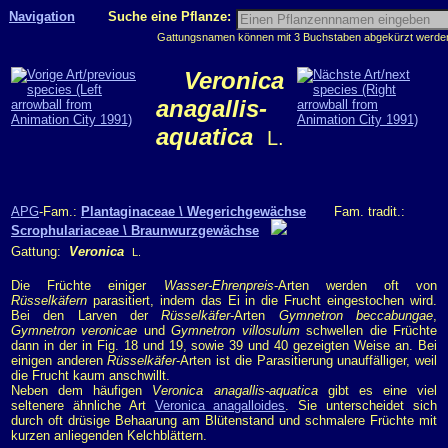
Navigation
Suche eine Pflanze:
Gattungsnamen können mit 3 Buchstaben abgekürzt werden, 
Veronica
anagallis-
aquatica
L.
APG
-Fam.:
Plantaginaceae \ Wegerichgewächse
Fam. tradit.:
Scrophulariaceae \ Braunwurzgewächse
Gattung:
Veronica
L.
Die Früchte einiger
Wasser-Ehrenpreis
-Arten werden oft von
Rüsselkäfern
parasitiert, indem das Ei in die Frucht eingestochen wird.
Bei den Larven der
Rüsselkäfer
-Arten
Gymnetron beccabungae
,
Gymnetron veronicae
und
Gymnetron villosulum
schwellen die Früchte
dann in der in Fig. 18 und 19, sowie 39 und 40 gezeigten Weise an. Bei
einigen anderen
Rüsselkäfer
-Arten ist die Parasitierung unauffälliger, weil
die Frucht kaum anschwillt.
Neben dem häufigen
Veronica anagallis-aquatica
gibt es eine viel
seltenere ähnliche Art
Veronica anagalloides
. Sie unterscheidet sich
durch oft drüsige Behaarung am Blütenstand und schmalere Früchte mit
kurzen anliegenden Kelchblättern.