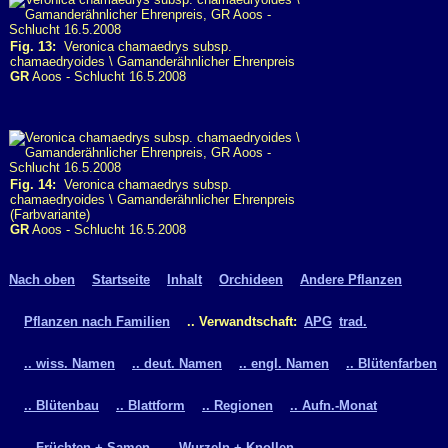
Fig. 13:
Veronica chamaedrys subsp.
chamaedryoides \ Gamanderähnlicher Ehrenpreis
GR
Aoos - Schlucht 16.5.2008
Fig. 14:
Veronica chamaedrys subsp.
chamaedryoides \ Gamanderähnlicher Ehrenpreis
(Farbvariante)
GR
Aoos - Schlucht 16.5.2008
Nach oben
Startseite
Inhalt
Orchideen
Andere Pflanzen
Pflanzen nach Familien
.. Verwandtschaft:
APG
trad.
.. wiss. Namen
.. deut. Namen
.. engl. Namen
.. Blütenfarben
.. Blütenbau
.. Blattform
.. Regionen
.. Aufn.-Monat
.. Früchten + Samen
.. Wurzeln + Knollen