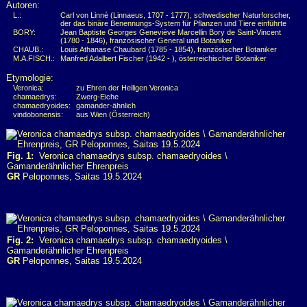
Autoren:
L.:
Carl von Linné (Linnaeus, 1707 - 1777), schwedischer Naturforscher,
der das binäre Benennungs-System für Pflanzen und Tiere einführte
BORY:
Jean Baptiste Georges Geneviève Marcellin Bory de Saint-Vincent
(1780 - 1846), französischer General und Botaniker
CHAUB.:
Louis Athanase Chaubard (1785 - 1854), französischer Botaniker
M.A.FISCH.:
Manfred Adalbert Fischer (1942 - ), österreichischer Botaniker
Etymologie:
Veronica:
zu Ehren der Heiligen Veronica
chamaedrys:
Zwerg-Eiche
chamaedryoides:
gamander-ähnlich
vindobonensis:
aus Wien (Österreich)
Fig. 1:
Veronica chamaedrys subsp. chamaedryoides \
Gamanderähnlicher Ehrenpreis
GR
Peloponnes, Saitas 19.5.2024
Fig. 2:
Veronica chamaedrys subsp. chamaedryoides \
Gamanderähnlicher Ehrenpreis
GR
Peloponnes, Saitas 19.5.2024