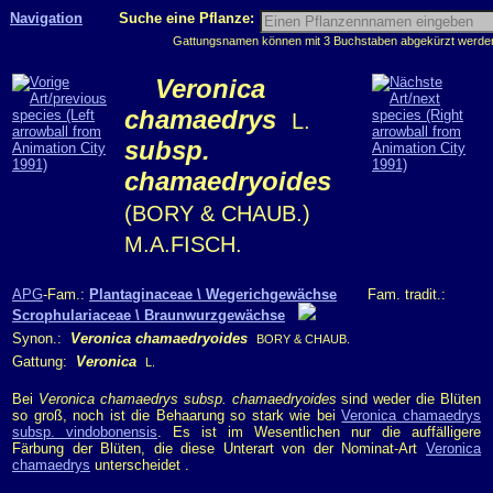
Navigation
Suche eine Pflanze:
Gattungsnamen können mit 3 Buchstaben abgekürzt werden, 
Veronica
chamaedrys
L.
subsp.
chamaedryoides
(BORY & CHAUB.)
M.A.FISCH.
APG
-Fam.:
Plantaginaceae \ Wegerichgewächse
Fam. tradit.:
Scrophulariaceae \ Braunwurzgewächse
Synon.:
Veronica chamaedryoides
BORY & CHAUB.
Gattung:
Veronica
L.
Bei
Veronica chamaedrys subsp. chamaedryoides
sind weder die Blüten
so groß, noch ist die Behaarung so stark wie bei
Veronica chamaedrys
subsp. vindobonensis
. Es ist im Wesentlichen nur die auffälligere
Färbung der Blüten, die diese Unterart von der Nominat-Art
Veronica
chamaedrys
unterscheidet .