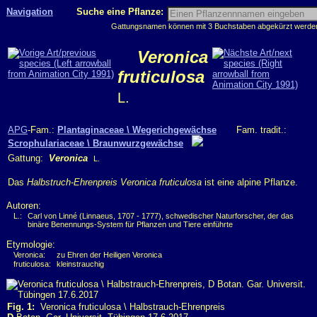
Navigation
Suche eine Pflanze:
Gattungsnamen können mit 3 Buchstaben abgekürzt werden, 
Veronica
fruticulosa
L.
APG
-Fam.:
Plantaginaceae \ Wegerichgewächse
Fam. tradit.:
Scrophulariaceae \ Braunwurzgewächse
Gattung:
Veronica
L.
Das
Halbstruch-Ehrenpreis
Veronica fruticulosa
ist eine alpine Pflanze.
Autoren:
L.:
Carl von Linné (Linnaeus, 1707 - 1777), schwedischer Naturforscher, der das
binäre Benennungs-System für Pflanzen und Tiere einführte
Etymologie:
Veronica:
zu Ehren der Heiligen Veronica
fruticulosa:
kleinstrauchig
Fig. 1:
Veronica fruticulosa \ Halbstrauch-Ehrenpreis