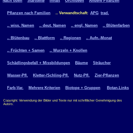
Nach oben
Startseite
Inhalt
Orchideen
Andere Pflanzen
Pflanzen nach Familien
.. Verwandtschaft:
APG
trad.
.. wiss. Namen
.. deut. Namen
.. engl. Namen
.. Blütenfarben
.. Blütenbau
.. Blattform
.. Regionen
.. Aufn.-Monat
.. Früchten + Samen
.. Wurzeln + Knollen
Schädlingsbefall + Missbildungen
Bäume
Sträucher
Wasser-Pfl.
Kletter-/Schling-Pfl.
Nutz-Pfl.
Zier-Pflanzen
Farb-Var.
Mehrere Kriterien
Biotope + Gruppen
Botan.Links
Copyright: Verwendung der Bilder und Texte nur mit schriftlicher Genehmigung des
Autors.