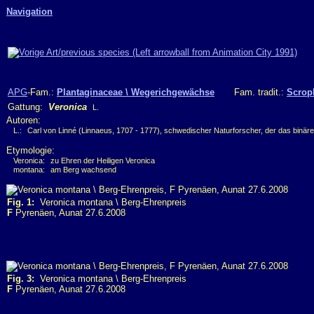
Navigation
APG
-Fam.:
Plantaginaceae \ Wegerichgewächse
Fam. tradit.:
Scrop
Gattung:
Veronica
L.
Autoren:
L.:
Carl von Linné (Linnaeus, 1707 - 1777), schwedischer Naturforscher, der das binär
Etymologie:
Veronica:
zu Ehren der Heiligen Veronica
montana:
am Berg wachsend
Fig. 1:
Veronica montana \ Berg-Ehrenpreis
F
Pyrenäen, Aunat 27.6.2008
Fig. 3:
Veronica montana \ Berg-Ehrenpreis
F
Pyrenäen, Aunat 27.6.2008