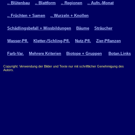
.. Blütenbau
.. Blattform
.. Regionen
.. Aufn.-Monat
.. Früchten + Samen
.. Wurzeln + Knollen
Schädlingsbefall + Missbildungen
Bäume
Sträucher
Wasser-Pfl.
Kletter-/Schling-Pfl.
Nutz-Pfl.
Zier-Pflanzen
Farb-Var.
Mehrere Kriterien
Biotope + Gruppen
Botan.Links
Copyright: Verwendung der Bilder und Texte nur mit schriftlicher Genehmigung des
Autors.