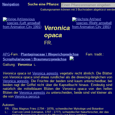
Navigation
Suche eine Pflanze:
Gattungsnamen können mit 3 Buchstaben abgekürzt werden, 
Veronica
opaca
FR.
APG
-Fam.:
Plantaginaceae \ Wegerichgewächse
Fam. tradit.:
Scrophulariaceae \ Braunwurzgewächse
Gattung:
Veronica
L.
Veronica opaca
ist
Veronica agrestis
vegetativ recht ähnlich. Die Blätter
von
Veronica opaca
sind etwas rundlicher als die dreieckig-länglichen von
Veronica agrestis
. Die Früchte der beiden sind kaum unterscheidbar, bei
beiden ragt der Griffel nicht über die Kapselbucht hinaus. Eindeutig sind
natürlich die mittelblauen Blüten der
Veronica opaca
von den hellen
Blüten der
Veronica agrestis
zu unterscheiden, beide sind viel kleiner als
die von
Veronica persica
.
Autoren:
FR.:
Elias Magnus Fries (1794 - 1878), schwedischer Mykologe und Botaniker
L.:
Carl von Linné (Linnaeus, 1707 - 1777), schwedischer Naturforscher, der das