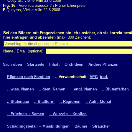
Fig. 16:
Veronica praecox ? \ Früher Ehrenpreis
F
Queyras, Vieille Ville 22.6.2008
Bei den Bildern mit Fragezeichen bin ich unsicher, ob sie korrekt bes
hier eintragen und absenden
(max. 300 Zeichen):
Name / EMail (optional):
Nach oben
Startseite
Inhalt
Orchideen
Andere Pflanzen
Pflanzen nach Familien
.. Verwandtschaft:
APG
trad.
.. wiss. Namen
.. deut. Namen
.. engl. Namen
.. Blütenfarben
.. Blütenbau
.. Blattform
.. Regionen
.. Aufn.-Monat
.. Früchten + Samen
.. Wurzeln + Knollen
Schädlingsbefall + Missbildungen
Bäume
Sträucher