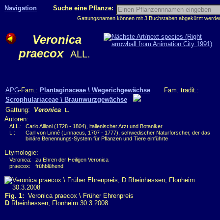
Navigation
Suche eine Pflanze:
Gattungsnamen können mit 3 Buchstaben abgekürzt werden, 
Veronica
praecox
ALL.
APG
-Fam.:
Plantaginaceae \ Wegerichgewächse
Fam. tradit.:
Scrophulariaceae \ Braunwurzgewächse
Gattung:
Veronica
L.
Autoren:
ALL.:
Carlo Allioni (1728 - 1804), italienischer Arzt und Botaniker
L.:
Carl von Linné (Linnaeus, 1707 - 1777), schwedischer Naturforscher, der das
binäre Benennungs-System für Pflanzen und Tiere einführte
Etymologie:
Veronica:
zu Ehren der Heiligen Veronica
praecox:
frühblühend
Fig. 1:
Veronica praecox \ Früher Ehrenpreis
D
Rheinhessen, Flonheim 30.3.2008