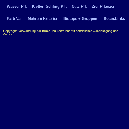
Wasser-Pfl.
Kletter-/Schling-Pfl.
Nutz-Pfl.
Zier-Pflanzen
Farb-Var.
Mehrere Kriterien
Biotope + Gruppen
Botan.Links
Copyright: Verwendung der Bilder und Texte nur mit schriftlicher Genehmigung des
Autors.