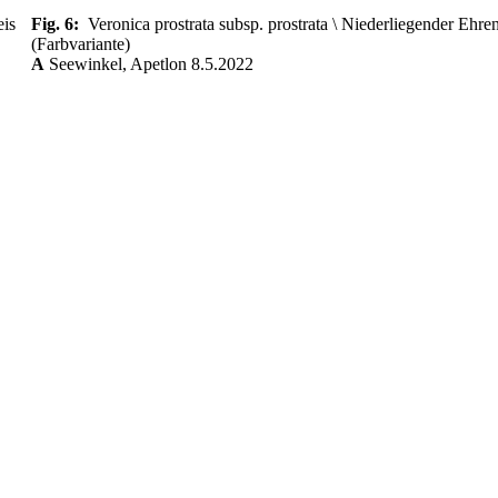
eis
Fig. 6:
Veronica prostrata subsp. prostrata \ Niederliegender Ehre
(Farbvariante)
A
Seewinkel, Apetlon 8.5.2022