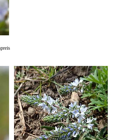
npreis