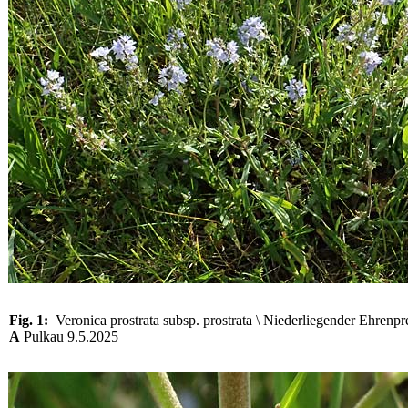
Fig. 1:
Veronica prostrata subsp. prostrata \ Niederliegender Ehrenpr
A
Pulkau 9.5.2025