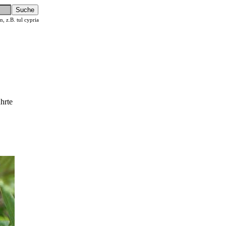
 z.B. tul cypria
hrte