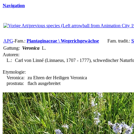
Navigation
APG
-Fam.:
Plantaginaceae \ Wegerichgewächse
Fam. tradit.:
S
Gattung:
Veronica
L.
Autoren:
L.:
Carl von Linné (Linnaeus, 1707 - 1777), schwedischer Naturfo
Etymologie:
Veronica:
zu Ehren der Heiligen Veronica
prostrata:
flach ausgebreitet